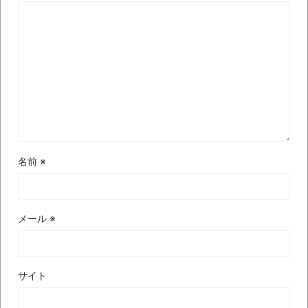
集でほとんど紹介されなかったJリーグ…なら
ば自分たちで紹介だ！
時代の流れ
【衝撃】道志村の骨や服、沢の上流から流
されてきた可能性・・・・・・・・・
オーストラリアの男性飛行家 太平洋横断
飛行
【中国】パトカーの前で好演技www当たり
名前
※
屋やお煽り運転など盛りだくさん
「ム、ムリです・・・」メガネ美人ナース
メール
※
に入院中のオレのオナサポ懇願したら・・・
「ム、ムリです・・・」メガネ美人ナース
に入院中のオレのオナサポ懇願したら・・・
サイト
ナチスドイツは何故バルバロッサ作戦とか