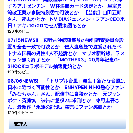
するアルゼンチン！W杯決勝カード決定とか 皇室典
範改正案が参院特別委で可決とか 【芸能】山田五郎
さん、死去かとか NVIDIAジェンスン・フアンCEO来
日！アキバGiGOでセガ愛を語るとか
120件のビュー
07/15NEWS!! 辺野古沖転覆事故の特別調査委員会設
置を全会一致で可決とか 侵入盗容疑で逮捕されたベ
トナム国籍の男性4人不起訴とか マリオ新幹線、ラス
トラン無く終了とか 「MOTHER3」20周年記念G-
SHOCKコラボモデル抽選開始とか
120件のビュー
08/06NEWS!! 「トリプル台風」発生！新たな台風は
日本に近づく可能性とか ENHYPEN NI-KI熱心ファン
「みなちゃん」さん、配信中に自殺かとか 元ジャン
ポケ・斉藤慎二被告に懲役7年求刑とか 東野圭吾さ
ん、最新作『永遠の記憶』発売にファン感涙とか
120件のビュー
管理人