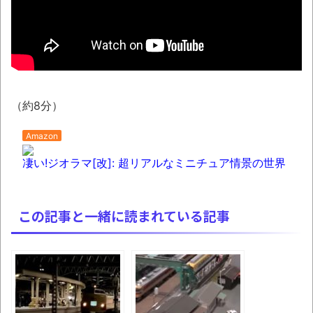
08/07NEWS!! 男女同室で「着替えられな
い」雑魚寝も…避難所めぐる格差とか れいわ
新選組、「いのちの党」に改名とか 「週刊少
年ジャンプ」発行部数が初の100万部割れと
か 「プチプチ」川上産業が「プチプチ株式会
社」に社名変更とか
（約8分）
「これで11万取られたの!?」あるX民が玄関
Amazon
ドアノブの修理を頼んだら…とんでもない事に
なった
凄い!ジオラマ[改]: 超リアルなミニチュア情景の世界
【07日の新刊】「魔女と傭兵 9」「転生
したら第七王子だったので、気ままに魔術を極
この記事と一緒に読まれている記事
めます 24」「ポンコツ魔王の田舎暮らし 6」
「題名のない音楽会」ゲーム音楽批判から
36年 ～因果な逆転劇～
50歳になりました