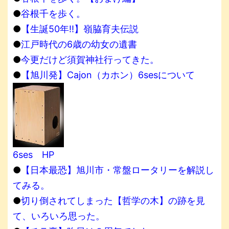
●
谷根千を歩く。
●
【生誕50年!!】嶺脇育夫伝説
●
江戸時代の6歳の幼女の遺書
●
今更だけど須賀神社行ってきた。
●
【旭川発】Cajon（カホン）6sesについて
6ses HP
●
【日本最恐】旭川市・常盤ロータリーを解説し
てみる。
●
切り倒されてしまった【哲学の木】の跡を見
て、いろいろ思った。