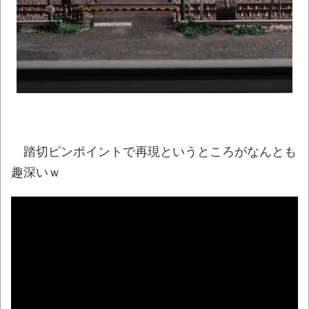
た…」 ワイ「はえーかわいそう…会社滅茶苦茶
やろなぁ」
NEW!
兵庫斎藤知事、県の海外事務所を全廃へ
「公務員が海外で遊ぶためにあるだけ」
NEW!
【徹底議論】近代日本史で最も取り返しの
つかなかった失敗って何？
NEW!
踏切ピンポイントで再現というところがなんとも
【動画】高速道路を走行中の車からリアガ
趣深いｗ
ラスが飛んでくる事故(ﾟoﾟ)
NEW!
【朗報】月曜から東日本をガツンと冷やし
てくれる「オホーツク海高気圧」が襲来ｗｗｗ
NEW!
【動画】熊本地震発生時の手術室の様子が
公開される