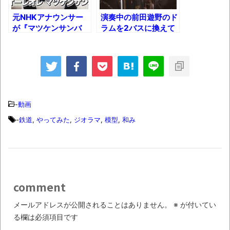
果･････････････････････････････
元NHKアナウンサー
演奏中の前田遊野のド
【動画】カニ、ちょっかい出してきた陰に
が『マツケンサンバ
ラムを2バスに換えて
Ⅱ』を読んでみた結
みた結果!!
ブチギレ
果!!
長野県のなめこのデカさが規格外だったｗ
ｗ
新装版「ご冗談でしょう、ファインマンさ
-
動画
ん（上）（下）」発売
-
鉄道
,
やってみた
,
ジオラマ
,
模型
,
和み
【画像】整形で2400万円超えの美女、水着
グラビアに挑戦
歴ログは10周年ですがnoteに引っ越します
comment
進撃の巨人シーズン7 ファイナルシーズンの
感想
メールアドレスが公開されることはありません。
※
が付いてい
る欄は必須項目です
TBS「マツコの知らない世界」スタグル特