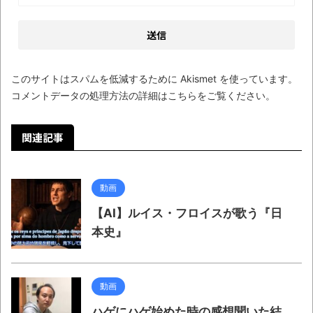
いう無茶に踏み切ってしまったのか
ブログお引越しのお知らせ
まるで親子のような子猫とシェパード
【極画像】名古屋の地下鉄
このサイトはスパムを低減するために Akismet を使っています。
wwwwwwwwwwww
コメントデータの処理方法の詳細はこちらをご覧ください
。
全方位青い芝包囲網すぎて色々見失う、新
関連記事
しい仕事観
見ていると！悲しくなってしまう猫の画像
の数々！！
動画
【AI】ルイス・フロイスが歌う『日
Powered by livedoor 相互RSS
本史』
動画
ハゲにハゲ始めた時の感想聞いた結