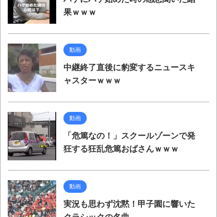
果ｗｗｗ
動画
中継終了直後に豹変するニュースキ
ャスターｗｗｗ
動画
「危篤なの！」スクールゾーンで発
狂する狂乱危篤おばさんｗｗｗ
動画
実況も思わず沈黙！甲子園に響いた