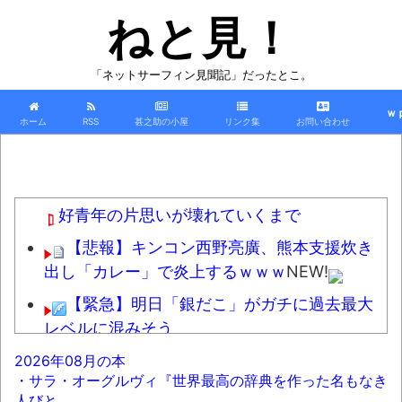
ねと見！
「ネットサーフィン見聞記」だったとこ。
ｗ
ホーム
RSS
甚之助の小屋
リンク集
お問い合わせ
好青年の片思いが壊れていくまで
【悲報】キンコン西野亮廣、熊本支援炊き
出し「カレー」で炎上するｗｗｗ
NEW!
【緊急】明日「銀だこ」がガチに過去最大
レベルに混みそう
wwwwwwwwwwwwwwwwwwwwwwwww
2026年08月の本
w
NEW!
・サラ・オーグルヴィ『世界最高の辞典を作った名もなき
人びと