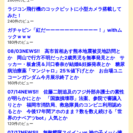
260件のビュー
ラジコン飛行機のコックピットに小型カメラ搭載して
みた！
240件のビュー
ガチャピン「紅だーーーーーーーーーーー！」withム
ックｗｗｗ
180件のビュー
08/03NEWS!! 高市首相あす熊本地震被災地訪問と
か 岡山で行方不明だった2歳男児を無事発見とか サ
ッカー・板倉滉＆川口春奈が結婚&妊娠発表とか 糖尿
病治療薬「マンジャロ」25％値下げとか お台場ユニ
コーンガンダム今月展示終了とか
160件のビュー
07/14NEWS!! 佐藤二朗追及のフジ外部弁護士の素性
が明らかにとか 「国旗損壊罪」法案、参院で審議入
りとか 福岡市消防局、救急隊員のコンビニ利用認め
るとか 今後17年間アホのまま？数を数え続ける「世
界のナベアツbot」人気とか
120件のビュー
07/17NEWS!! 無敵艦隊スペイン vs 神の子メッシ擁