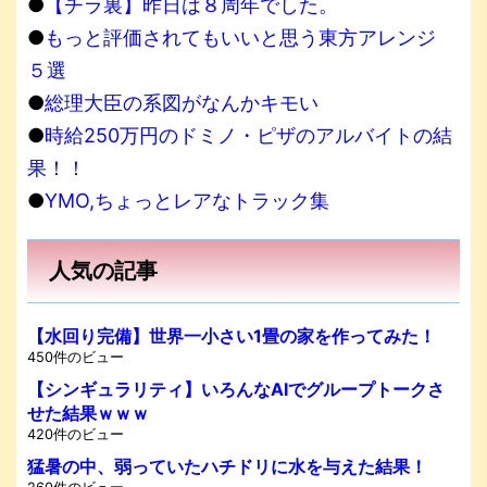
●
【チラ裏】昨日は８周年でした。
●
もっと評価されてもいいと思う東方アレンジ
５選
●
総理大臣の系図がなんかキモい
●
時給250万円のドミノ・ピザのアルバイトの結
果！！
●
YMO,ちょっとレアなトラック集
人気の記事
【水回り完備】世界一小さい1畳の家を作ってみた！
450件のビュー
【シンギュラリティ】いろんなAIでグループトークさ
せた結果ｗｗｗ
420件のビュー
猛暑の中、弱っていたハチドリに水を与えた結果！