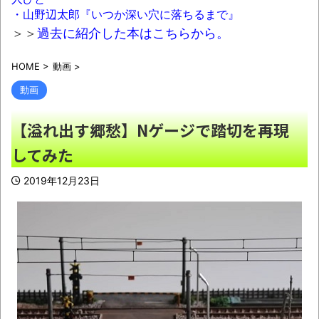
【大阪】建設会社の従業員(79)、同僚(52)
・山野辺太郎『いつか深い穴に落ちるまで』
の言葉遣いが悪いという理由でクビに刃物を刺
＞＞
過去に紹介した本はこちらから。
して殺害
NEW!
HOME
>
動画
>
レトロパソコンの雑誌掲載プログラムリス
トを打ち込んだゲームプレイ動画で当時が懐か
動画
しい。
NEW!
【溢れ出す郷愁】Nゲージで踏切を再現
【朗報】八田與一容疑者、詰む 情報提供
してみた
が累計1万3600件超え 目撃情報は「関東」が
最多
NEW!
2019年12月23日
結局 男も女もよく笑う奴がモテるんだよ
NEW!
中居正広さん、ひそかに◯◯してい
た・・・
NEW!
Uber配達員からのお願い
NEW!
積水ハウス「地面師に55億円騙し取られ