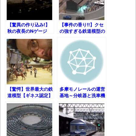
凡庸な悪
お前らの身体の悩み教えてくれ
【驚異の作り込み!】
【事件の香り!!】クセ
『FF15』が発売10周年！ノクティスフィギ
秋の夜長のNゲージ
の強すぎる鉄道模型の
ジオラマｗ
ュアなどが当たる記念くじが登場です
みんななんだかんだ言ってお金持ってんじ
ゃん
「アメリカのヤンキーがアジア人にケンカ
を売った結果ｗｗｗ」 ほか
【読書感想】山野辺太郎『いつか深い穴に
【驚愕】世界最大の鉄
多摩モノレールの運営
道模型【ギネス認定】
基地～分岐器と洗車機
落ちるまで』
を中心に～
映画ちいかわ観に行ったので感想を書きま
す(若干ネタバレあり) 26/07/25
マケイン9巻＆アニメ公式ガイド感想