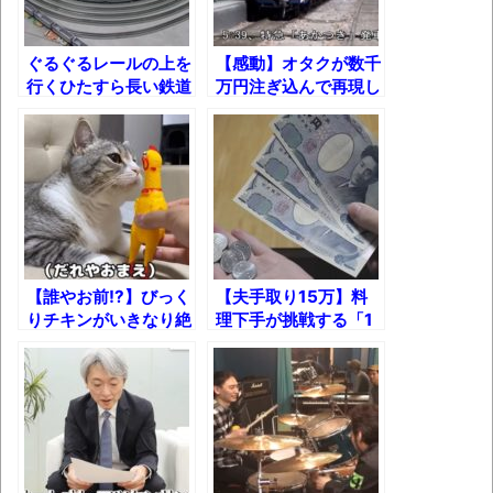
独学で挑んだ2026年二級建築士学科試験結
果速報（仮）
ぐるぐるレールの上を
【感動】オタクが数千
体験談：仕事で同じビルの中に入っている
行くひたすら長い鉄道
万円注ぎ込んで再現し
グループ会社の嫁子 [ほのぼの]
模型ｗ
た1967年の佐賀駅
葉月つばさちゃん、昔から見てるんだけど
かなりお姉さんになったね
壊れたエアコンと歌えないボク
バージョンアップ情報更新 AOMEI
Backupper Standard 8.3.0 などバージョンア
【誰やお前!?】びっく
【夫手取り15万】料
ップ
りチキンがいきなり絶
理下手が挑戦する「1
叫したときの猫の反
週間食費3500
高嶋ちさ子、ダウン症の姉が暴行事件！事
応！
円」"肉盛りがっつ
件の一部始終と衝撃の結末
り"献立生活！
【呆然】北海道旅行ワイ「ウニイクラ丼特
盛で食うぞ！！！うおおおおおおお
お！！！！！」→結