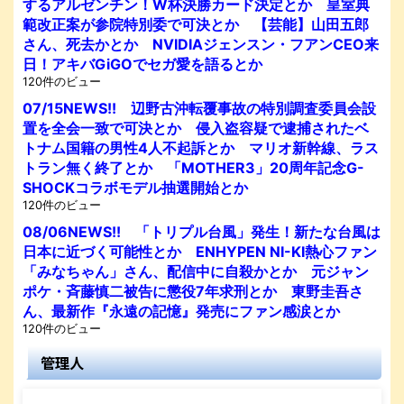
するアルゼンチン！W杯決勝カード決定とか 皇室典
範改正案が参院特別委で可決とか 【芸能】山田五郎
さん、死去かとか NVIDIAジェンスン・フアンCEO来
日！アキバGiGOでセガ愛を語るとか
120件のビュー
07/15NEWS!! 辺野古沖転覆事故の特別調査委員会設
置を全会一致で可決とか 侵入盗容疑で逮捕されたベ
トナム国籍の男性4人不起訴とか マリオ新幹線、ラス
トラン無く終了とか 「MOTHER3」20周年記念G-
SHOCKコラボモデル抽選開始とか
120件のビュー
08/06NEWS!! 「トリプル台風」発生！新たな台風は
日本に近づく可能性とか ENHYPEN NI-KI熱心ファン
「みなちゃん」さん、配信中に自殺かとか 元ジャン
ポケ・斉藤慎二被告に懲役7年求刑とか 東野圭吾さ
ん、最新作『永遠の記憶』発売にファン感涙とか
120件のビュー
管理人