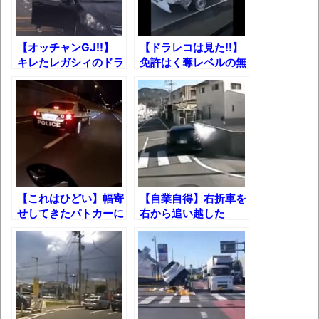
凡庸な悪
お前らの身体の悩み教えてくれ
【オッチャンGJ!!】
【ドラレコは見た!!】
キレたレガシィのドラ
免許はく奪レベルの無
『FF15』が発売10周年！ノクティスフィギ
イバーにくだった天罰
謀な運転をするドライ
ュアなどが当たる記念くじが登場です
ｗ
バーたち【おまけ付
き】
みんななんだかんだ言ってお金持ってんじ
ゃん
「アメリカのヤンキーがアジア人にケンカ
を売った結果ｗｗｗ」 ほか
【これはひどい】幅寄
【自業自得】右折車を
【読書感想】山野辺太郎『いつか深い穴に
せしてきたパトカーに
右から追い越した
落ちるまで』
「てめぇナメてんじゃ
DQN車の末路ｗｗｗ
ねえぞ！」と暴言吐か
映画ちいかわ観に行ったので感想を書きま
れた結果!!
す(若干ネタバレあり) 26/07/25
マケイン9巻＆アニメ公式ガイド感想