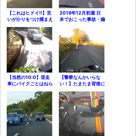
独学で挑んだ2026年二級建築士学科試験結
果速報（仮）
【これはヒドイ!!】言
2019年12月初週 日
いがかりをつけ捕まえ
本でおこった事故・煽
体験談：仕事で同じビルの中に入っている
ようとする悪徳警官の
り運転・トラブルの瞬
グループ会社の嫁子 [ほのぼの]
実態!!
間まとめ
葉月つばさちゃん、昔から見てるんだけど
かなりお姉さんになったね
壊れたエアコンと歌えないボク
バージョンアップ情報更新 AOMEI
【当然の10:0】逆走
【警察なんかいらな
Backupper Standard 8.3.0 などバージョンア
車にバイクごとはねら
い！】たまたま背後に
ップ
れた結果!!
いたライダーが当て逃
げを追跡した結果！
高嶋ちさ子、ダウン症の姉が暴行事件！事
件の一部始終と衝撃の結末
【呆然】北海道旅行ワイ「ウニイクラ丼特
盛で食うぞ！！！うおおおおおおお
お！！！！！」→結