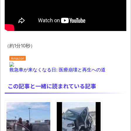
NEW!
【動画】熊本地震発生時の手術室の様子が
公開される
08/07NEWS!! 男女同室で「着替えられな
い」雑魚寝も…避難所めぐる格差とか れいわ
（約1分10秒）
新選組、「いのちの党」に改名とか 「週刊少
年ジャンプ」発行部数が初の100万部割れと
Amazon
か 「プチプチ」川上産業が「プチプチ株式会
救急車が来なくなる日: 医療崩壊と再生への道
社」に社名変更とか
「これで11万取られたの!?」あるX民が玄関
この記事と一緒に読まれている記事
ドアノブの修理を頼んだら…とんでもない事に
なった
「題名のない音楽会」ゲーム音楽批判から
36年 ～因果な逆転劇～
50歳になりました