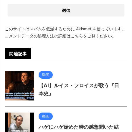
いう無茶に踏み切ってしまったのか
ブログお引越しのお知らせ
まるで親子のような子猫とシェパード
このサイトはスパムを低減するために Akismet を使っています。
【極画像】名古屋の地下鉄
コメントデータの処理方法の詳細はこちらをご覧ください
。
wwwwwwwwwwww
全方位青い芝包囲網すぎて色々見失う、新
関連記事
しい仕事観
見ていると！悲しくなってしまう猫の画像
動画
の数々！！
【AI】ルイス・フロイスが歌う『日
Powered by livedoor 相互RSS
本史』
動画
ハゲにハゲ始めた時の感想聞いた結