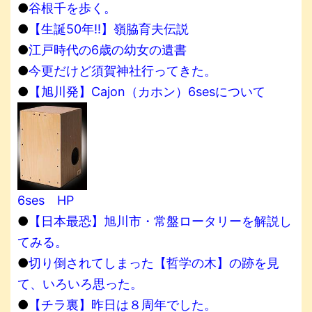
●
谷根千を歩く。
●
【生誕50年!!】嶺脇育夫伝説
●
江戸時代の6歳の幼女の遺書
●
今更だけど須賀神社行ってきた。
●
【旭川発】Cajon（カホン）6sesについて
6ses HP
●
【日本最恐】旭川市・常盤ロータリーを解説し
てみる。
●
切り倒されてしまった【哲学の木】の跡を見
て、いろいろ思った。
●
【チラ裏】昨日は８周年でした。