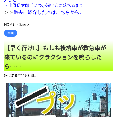
けるようになった豚汁専門店の豚汁に不満を感
・山野辺太郎『いつか深い穴に落ちるまで』
じることがある「この工程はマストだ」「自分
＞＞
過去に紹介した本はこちらから。
の理想はこれだ！」
NEW!
HOME
>
動画
>
【緊急】明日「銀だこ」がガチに過去最大
レベルに混みそう
動画
wwwwwwwwwwwwwwwwwwwwwwwww
【早く行け!!】もしも後続車が救急車が
w
NEW!
来ているのにクラクションを鳴らした
レトロパソコンの雑誌掲載プログラムリス
トを打ち込んだゲームプレイ動画で当時が懐か
ら……
しい。
NEW!
2019年11月03日
【朗報】八田與一容疑者、詰む 情報提供
が累計1万3600件超え 目撃情報は「関東」が
最多
NEW!
結局 男も女もよく笑う奴がモテるんだよ
NEW!