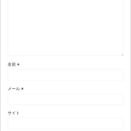
集でほとんど紹介されなかったJリーグ…なら
ば自分たちで紹介だ！
時代の流れ
【衝撃】道志村の骨や服、沢の上流から流
されてきた可能性・・・・・・・・・
オーストラリアの男性飛行家 太平洋横断
飛行
名前
※
【中国】パトカーの前で好演技www当たり
屋やお煽り運転など盛りだくさん
「ム、ムリです・・・」メガネ美人ナース
メール
※
に入院中のオレのオナサポ懇願したら・・・
「ム、ムリです・・・」メガネ美人ナース
サイト
に入院中のオレのオナサポ懇願したら・・・
ナチスドイツは何故バルバロッサ作戦とか