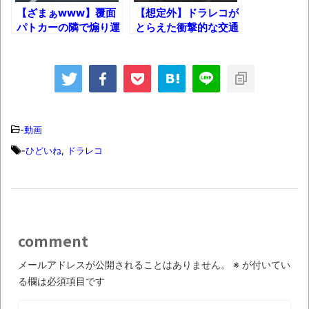
果･････････････････････････････
【ざまぁwww】覆面
【想定外】ドラレコが
パトカーの隣で煽り運
とらえた衝撃的な交通
【動画】カニ、ちょっかい出してきた陰に
転して捕まるアホ
事故13連発!!
ブチギレ
長野県のなめこのデカさが規格外だったｗ
ｗ
新装版「ご冗談でしょう、ファインマンさ
-
動画
ん（上）（下）」発売
-
ひどいね
,
ドラレコ
【画像】整形で2400万円超えの美女、水着
グラビアに挑戦
歴ログは10周年ですがnoteに引っ越します
comment
進撃の巨人シーズン7 ファイナルシーズンの
メールアドレスが公開されることはありません。
※
が付いてい
感想
る欄は必須項目です
TBS「マツコの知らない世界」スタグル特