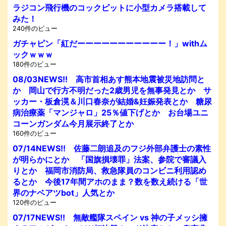
ラジコン飛行機のコックピットに小型カメラ搭載して
みた！
240件のビュー
ガチャピン「紅だーーーーーーーーーーー！」withム
ックｗｗｗ
180件のビュー
08/03NEWS!! 高市首相あす熊本地震被災地訪問と
か 岡山で行方不明だった2歳男児を無事発見とか サ
ッカー・板倉滉＆川口春奈が結婚&妊娠発表とか 糖尿
病治療薬「マンジャロ」25％値下げとか お台場ユニ
コーンガンダム今月展示終了とか
160件のビュー
07/14NEWS!! 佐藤二朗追及のフジ外部弁護士の素性
が明らかにとか 「国旗損壊罪」法案、参院で審議入
りとか 福岡市消防局、救急隊員のコンビニ利用認め
るとか 今後17年間アホのまま？数を数え続ける「世
界のナベアツbot」人気とか
120件のビュー
07/17NEWS!! 無敵艦隊スペイン vs 神の子メッシ擁