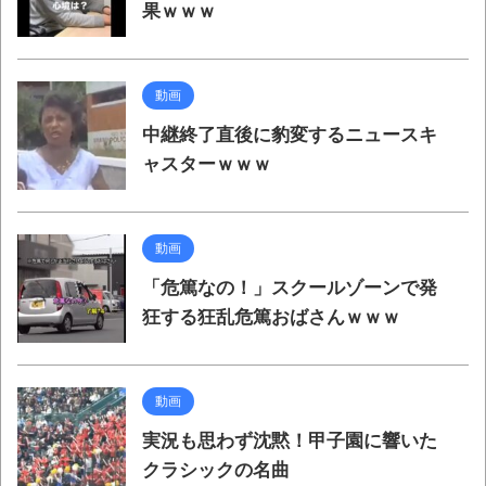
果ｗｗｗ
動画
中継終了直後に豹変するニュースキ
ャスターｗｗｗ
動画
「危篤なの！」スクールゾーンで発
狂する狂乱危篤おばさんｗｗｗ
動画
実況も思わず沈黙！甲子園に響いた
クラシックの名曲