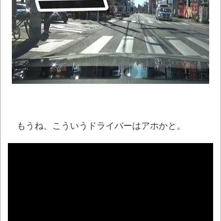
中居正広さん、ひそかに◯◯してい
た・・・
NEW!
Uber配達員からのお願い
NEW!
積水ハウス「地面師に55億円騙し取られ
た…」 ワイ「はえーかわいそう…会社滅茶苦茶
やろなぁ」
NEW!
兵庫斎藤知事、県の海外事務所を全廃へ
「公務員が海外で遊ぶためにあるだけ」
NEW!
もうね、こういうドライバーはアホかと。
【徹底議論】近代日本史で最も取り返しの
つかなかった失敗って何？
NEW!
【動画】高速道路を走行中の車からリアガ
ラスが飛んでくる事故(ﾟoﾟ)
NEW!
【朗報】月曜から東日本をガツンと冷やし
てくれる「オホーツク海高気圧」が襲来ｗｗｗ