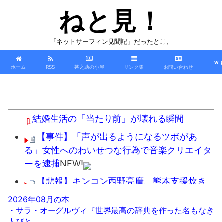
ねと見！
「ネットサーフィン見聞記」だったとこ。
ｗ
ホーム
RSS
甚之助の小屋
リンク集
お問い合わせ
結婚生活の「当たり前」が壊れる瞬間
【事件】「声が出るようになるツボがあ
る」女性へのわいせつな行為で音楽クリエイタ
ーを逮捕
NEW!
【悲報】キンコン西野亮廣、熊本支援炊き
出し「カレー」で炎上するｗｗｗ
NEW!
2026年08月の本
・サラ・オーグルヴィ『世界最高の辞典を作った名もなき
豚汁がたいへん好きなのだが、最近見か
人びと