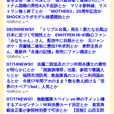
トナム国籍の男性4人不起訴とか マリオ新幹線、ラス
トラン無く終了とか 「MOTHER3」20周年記念G-
SHOCKコラボモデル抽選開始とか
120件のビュー
08/06NEWS!! 「トリプル台風」発生！新たな台風は
日本に近づく可能性とか ENHYPEN NI-KI熱心ファン
「みなちゃん」さん、配信中に自殺かとか 元ジャン
ポケ・斉藤慎二被告に懲役7年求刑とか 東野圭吾さ
ん、最新作『永遠の記憶』発売にファン感涙とか
120件のビュー
07/14NEWS!! 佐藤二朗追及のフジ外部弁護士の素性
が明らかにとか 「国旗損壊罪」法案、参院で審議入
りとか 福岡市消防局、救急隊員のコンビニ利用認め
るとか 今後17年間アホのまま？数を数え続ける「世
界のナベアツbot」人気とか
120件のビュー
07/17NEWS!! 無敵艦隊スペイン vs 神の子メッシ擁
するアルゼンチン！W杯決勝カード決定とか 皇室典
範改正案が参院特別委で可決とか 【芸能】山田五郎