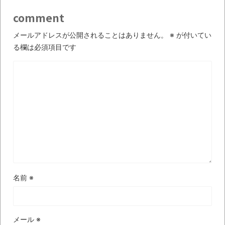
まるで親子のような子猫とシェパード
comment
【極画像】名古屋の地下鉄
メールアドレスが公開されることはありません。
※
が付いてい
wwwwwwwwwwww
る欄は必須項目です
全方位青い芝包囲網すぎて色々見失う、新
しい仕事観
見ていると！悲しくなってしまう猫の画像
の数々！！
Powered by livedoor 相互RSS
名前
※
メール
※