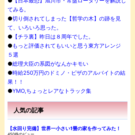
●
【日本最恐】旭川市・常盤ロータリーを解説し
てみる。
●
切り倒されてしまった【哲学の木】の跡を見
て、いろいろ思った。
●
【チラ裏】昨日は８周年でした。
●
もっと評価されてもいいと思う東方アレンジ
５選
●
総理大臣の系図がなんかキモい
●
時給250万円のドミノ・ピザのアルバイトの結
果！！
●
YMO,ちょっとレアなトラック集
人気の記事
【水回り完備】世界一小さい1畳の家を作ってみた！
450件のビュー