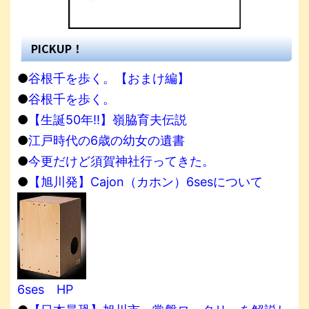
PICKUP！
●
谷根千を歩く。【おまけ編】
●
谷根千を歩く。
●
【生誕50年!!】嶺脇育夫伝説
●
江戸時代の6歳の幼女の遺書
●
今更だけど須賀神社行ってきた。
●
【旭川発】Cajon（カホン）6sesについて
6ses HP