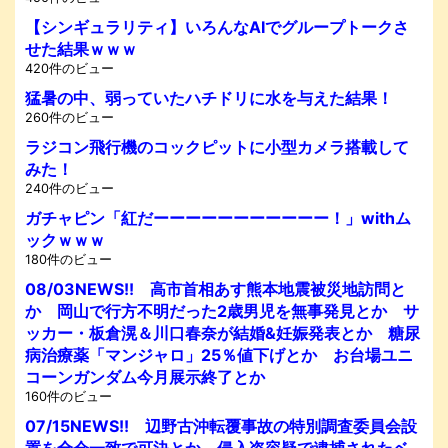
【シンギュラリティ】いろんなAIでグループトークさ
せた結果ｗｗｗ
420件のビュー
猛暑の中、弱っていたハチドリに水を与えた結果！
260件のビュー
ラジコン飛行機のコックピットに小型カメラ搭載して
みた！
240件のビュー
ガチャピン「紅だーーーーーーーーーーー！」withム
ックｗｗｗ
180件のビュー
08/03NEWS!! 高市首相あす熊本地震被災地訪問と
か 岡山で行方不明だった2歳男児を無事発見とか サ
ッカー・板倉滉＆川口春奈が結婚&妊娠発表とか 糖尿
病治療薬「マンジャロ」25％値下げとか お台場ユニ
コーンガンダム今月展示終了とか
160件のビュー
07/15NEWS!! 辺野古沖転覆事故の特別調査委員会設
置を全会一致で可決とか 侵入盗容疑で逮捕されたベ