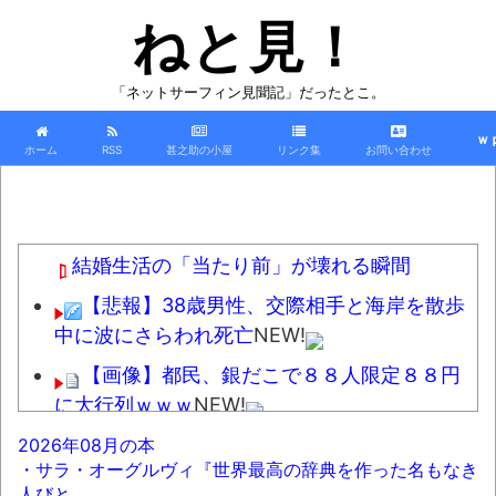
ねと見！
「ネットサーフィン見聞記」だったとこ。
ｗ
ホーム
RSS
甚之助の小屋
リンク集
お問い合わせ
結婚生活の「当たり前」が壊れる瞬間
【悲報】38歳男性、交際相手と海岸を散歩
中に波にさらわれ死亡
NEW!
【画像】都民、銀だこで８８人限定８８円
に大行列ｗｗｗ
NEW!
ドイツ、熱中症で10,000人以上死亡、ほと
2026年08月の本
・サラ・オーグルヴィ『世界最高の辞典を作った名もなき
んどがお前らと同年代で若者は元気
NEW!
人びと