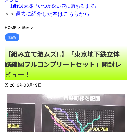
NHKから数万も受信料の請求が来た・・・
・山野辺太郎『いつか深い穴に落ちるまで』
NEW!
＞＞
過去に紹介した本はこちらから。
【画像】これ同じ色らしいぞｗｗｗｗｗｗ
HOME
>
動画
>
NEW!
動画
ロシアから兵糧攻めを食らったウクライ
ナ、ガチでヤバイことになる
NEW!
【組み立て激ムズ!!】「東京地下鉄立体
農家「野菜を育てるのに苦労しているんで
路線図フルコンプリートセット」開封レ
す。野菜を高いと言わないでください。」
ビュー！
NEW!
2019年03月19日
【驚愕】イタリア語の「ノンノ」の意味が
意外すぎたｗｗｗｗ「じゃあメンズノンノっ
て…」
NEW!
【ヤバい】友達にカレーライス振る舞うこ
とになって「これ」トッピングしたらブチ切れ
られたｗｗｗ
NEW!