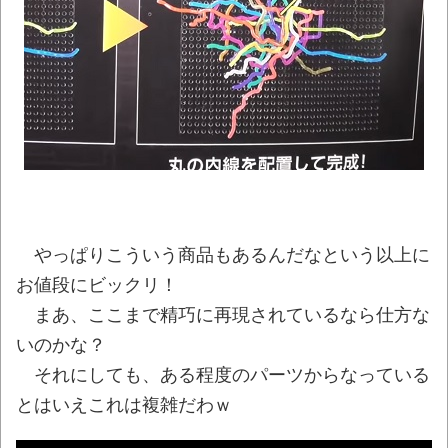
【悲報】民主党政権期、トヨタ本体すら営
業赤字になる「超円高」…中小企業の景況も厳
しい水準だった←これエグいよな
NEW!
【動画】大阪のゲリラ豪雨を生駒山の山頂
から撮影したビデオが美しい。
NEW!
【CN悲報】三峡ダム、全力放水開始ｗｗｗ
ｗｗｗｗｗｗｗｗｗｗｗｗ
NEW!
ある暑い日の１日
やっぱりこういう商品もあるんだなという以上に
08/10NEWS!! 台風15号、11日に東北上陸
お値段にビックリ！
のおそれとか イオンモール爆発巡り遺族装う
まあ、ここまで精巧に再現されているなら仕方な
投稿拡散とか 夫・ひろゆき氏に西村ゆか氏
いのかな？
が“離婚”を提示とか 「タトゥー入れてる奴は
それにしても、ある程度のパーツからなっている
全員バカです」彫り師YouTuber・しげちさん
とはいえこれは複雑だわｗ
の動画話題とか