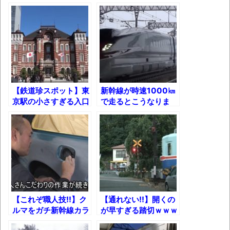
でグランクラス乗って
る貨物列車ｗ
ブチギレ
みたｗ【乗車5分で料
金8000円】
長野県のなめこのデカさが規格外だったｗ
ｗ
新装版「ご冗談でしょう、ファインマンさ
ん（上）（下）」発売
【鉄道珍スポット】東
新幹線が時速1000㎞
【画像】整形で2400万円超えの美女、水着
京駅の小さすぎる入口
で走るとこうなりま
グラビアに挑戦
す……
歴ログは10周年ですがnoteに引っ越します
進撃の巨人シーズン7 ファイナルシーズンの
感想
TBS「マツコの知らない世界」スタグル特
【これぞ職人技!!】ク
【通れない!!】開くの
集でほとんど紹介されなかったJリーグ…なら
ルマをガチ新幹線カラ
が早すぎる踏切ｗｗｗ
ば自分たちで紹介だ！
ーに塗ってもらったら