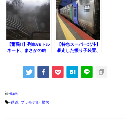
凄いことになった!!
時代の流れ
【衝撃】道志村の骨や服、沢の上流から流
されてきた可能性・・・・・・・・・
オーストラリアの男性飛行家 太平洋横断
飛行
【驚異!!】列車vsトル
【特急スーパー北斗】
ネード、まさかの結
暴走した振り子装置、
【中国】パトカーの前で好演技www当たり
末！
まさかの止め方ｗ
屋やお煽り運転など盛りだくさん
「ム、ムリです・・・」メガネ美人ナース
に入院中のオレのオナサポ懇願したら・・・
「ム、ムリです・・・」メガネ美人ナース
-
動画
に入院中のオレのオナサポ懇願したら・・・
-
鉄道
,
プラモデル
,
驚愕
ナチスドイツは何故バルバロッサ作戦とか
いう無茶に踏み切ってしまったのか
ブログお引越しのお知らせ