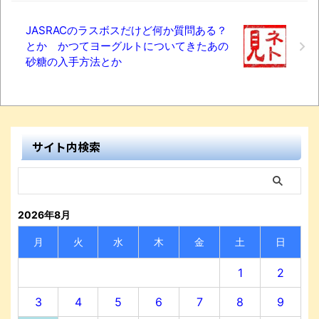
JASRACのラスボスだけど何か質問ある？
とか かつてヨーグルトについてきたあの
砂糖の入手方法とか
サイト内検索
2026年8月
月
火
水
木
金
土
日
1
2
3
4
5
6
7
8
9