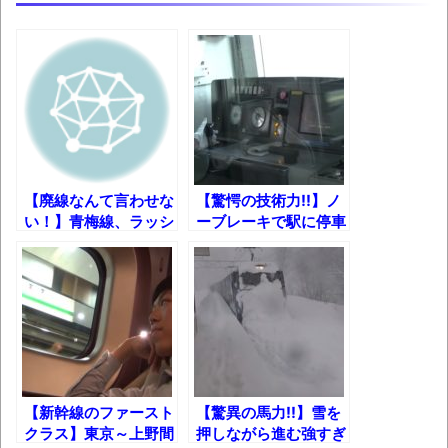
体験談：仕事で同じビルの中に入っている
グループ会社の嫁子 [ほのぼの]
葉月つばさちゃん、昔から見てるんだけど
かなりお姉さんになったね
壊れたエアコンと歌えないボク
バージョンアップ情報更新 AOMEI
【廃線なんて言わせな
【驚愕の技術力!!】ノ
Backupper Standard 8.3.0 などバージョンア
い！】青梅線、ラッシ
ーブレーキで駅に停車
ップ
ュ時の実力ｗ
する山手線TASCの凄
さ
高嶋ちさ子、ダウン症の姉が暴行事件！事
件の一部始終と衝撃の結末
【呆然】北海道旅行ワイ「ウニイクラ丼特
盛で食うぞ！！！うおおおおおおお
お！！！！！」→結
果･････････････････････････････
【新幹線のファースト
【驚異の馬力!!】雪を
クラス】東京～上野間
押しながら進む強すぎ
【動画】カニ、ちょっかい出してきた陰に