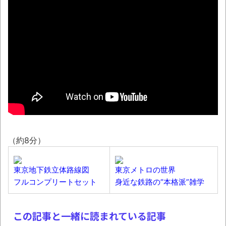
8月26日にリメイク完結編「FF7リベレーシ
ョン」の新映像が公開！欧州gamescom 2026
にて
凡庸な悪
お前らの身体の悩み教えてくれ
「アメリカのヤンキーがアジア人にケンカ
を売った結果ｗｗｗ」 ほか
【読書感想】山野辺太郎『いつか深い穴に
落ちるまで』
（約8分）
映画ちいかわ観に行ったので感想を書きま
す(若干ネタバレあり) 26/07/25
東京地下鉄立体路線図
東京メトロの世界
フルコンプリートセット
身近な鉄路の“本格派”雑学
マケイン9巻＆アニメ公式ガイド感想
独学で挑んだ2026年二級建築士学科試験結
この記事と一緒に読まれている記事
果速報（仮）