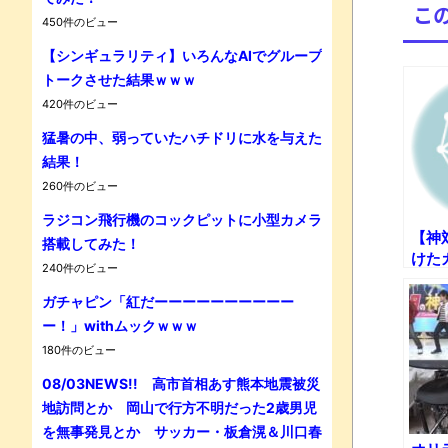
こ
450件のビュー
【シンギュラリティ】いろんなAIでグループ
トークさせた結果ｗｗｗ
420件のビュー
Powe
猛暑の中、弱っていたハチドリに水を与えた
結果！
260件のビュー
ラジコン飛行機のコックピットに小型カメラ
【神
搭載してみた！
けた
240件のビュー
藤な
金】
ガチャピン「紅だーーーーーーーーーー
ー！」withムックｗｗｗ
180件のビュー
08/03NEWS!! 高市首相あす熊本地震被災
地訪問とか 岡山で行方不明だった2歳男児
を無事発見とか サッカー・板倉滉＆川口春