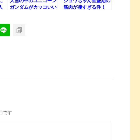
に
大雪の中のユニコーン
シュワちゃん全盛期の
人
ガンダムがカッコいい
筋肉が凄すぎる件！
ト
件について
た
目です