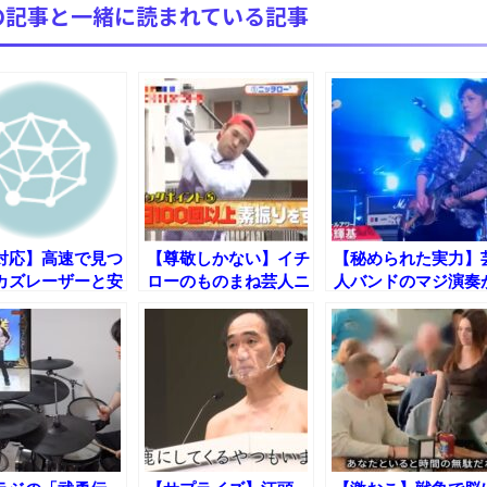
の記事と一緒に読まれている記事
【極画像】名古屋の地下鉄wwwwwwwwwwww
全方位青い芝包囲網すぎて色々見失う、新しい仕事観
見ていると！悲しくなってしまう猫の画像の数々！！
red by livedoor 相互RSS
対応】高速で見つ
【尊敬しかない】イチ
【秘められた実力】
カズレーザーと安
ローのものまね芸人ニ
人バンドのマジ演奏
つ【メイプル超合
ッチローのストイック
地味に凄い!!
過ぎる生活ｗ