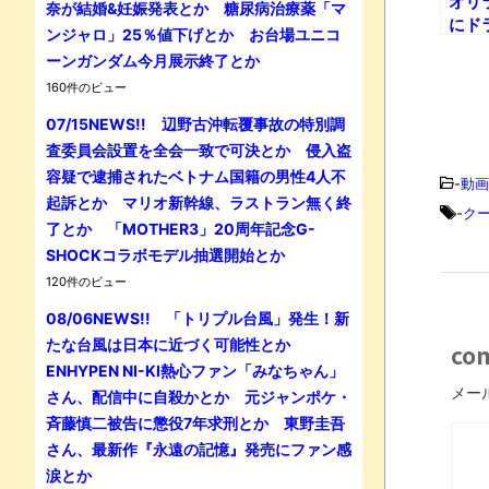
オリ
奈が結婚&妊娠発表とか 糖尿病治療薬「マ
にド
ンジャロ」25％値下げとか お台場ユニコ
ッコ
ーンガンダム今月展示終了とか
た！
160件のビュー
07/15NEWS!! 辺野古沖転覆事故の特別調
査委員会設置を全会一致で可決とか 侵入盗
容疑で逮捕されたベトナム国籍の男性4人不
-
動画
起訴とか マリオ新幹線、ラストラン無く終
-
ク
了とか 「MOTHER3」20周年記念G-
SHOCKコラボモデル抽選開始とか
120件のビュー
08/06NEWS!! 「トリプル台風」発生！新
たな台風は日本に近づく可能性とか
co
ENHYPEN NI-KI熱心ファン「みなちゃん」
メー
さん、配信中に自殺かとか 元ジャンポケ・
斉藤慎二被告に懲役7年求刑とか 東野圭吾
さん、最新作『永遠の記憶』発売にファン感
涙とか