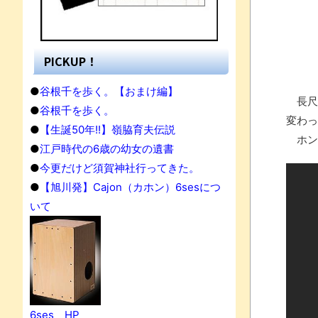
PICKUP！
●
谷根千を歩く。【おまけ編】
長尺
●
谷根千を歩く。
変わっ
●
【生誕50年!!】嶺脇育夫伝説
ホン
●
江戸時代の6歳の幼女の遺書
●
今更だけど須賀神社行ってきた。
●
【旭川発】Cajon（カホン）6sesにつ
いて
果
6ses HP