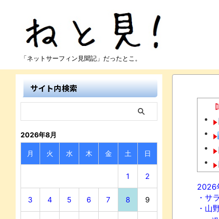
「ネットサーフィン見聞記」だったとこ。
サイト内検索
2026年8月
月
火
水
木
金
土
日
1
2
202
・サ
3
4
5
6
7
8
9
・山