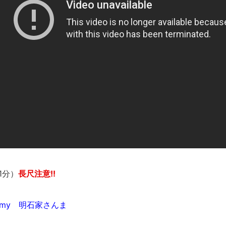
長野県のなめこのデカさが規格外だったｗｗ
新装版「ご冗談でしょう、ファインマンさん（上）（下）」発売
【画像】整形で2400万円超えの美女、水着グラビアに挑戦
歴ログは10周年ですがnoteに引っ越します
進撃の巨人シーズン7 ファイナルシーズンの感想
TBS「マツコの知らない世界」スタグル特集でほとんど紹介さ
時代の流れ
【衝撃】道志村の骨や服、沢の上流から流されてきた可能性・・
オーストラリアの男性飛行家 太平洋横断飛行
【中国】パトカーの前で好演技www当たり屋やお煽り運転など
「ム、ムリです・・・」メガネ美人ナースに入院中のオレのオナ
1分）
長尺注意!!
「ム、ムリです・・・」メガネ美人ナースに入院中のオレのオナ
ナチスドイツは何故バルバロッサ作戦とかいう無茶に踏み切って
ブログお引越しのお知らせ
my 明石家さんま
まるで親子のような子猫とシェパード