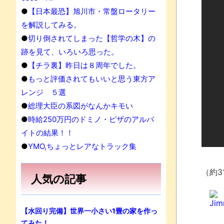
●
【日本最恐】旭川市・常盤ロータリー
を解説してみる。
●
切り倒されてしまった【哲学の木】の
跡を見て、いろいろ思った。
●
【チラ裏】昨日は８周年でした。
●
もっと評価されてもいいと思う東方ア
レンジ ５選
●
総理大臣の系図がなんかキモい
●
時給250万円のドミノ・ピザのアルバ
イトの結果！！
●
YMO,ちょっとレアなトラック集
（約3
人気の記事
Jim
【水回り完備】世界一小さい1畳の家を作っ
てみた！