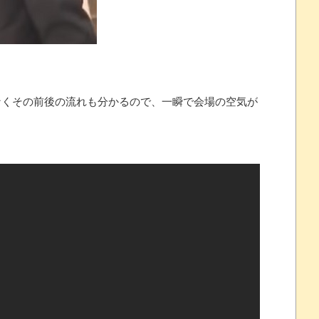
プレイ動画で当時が懐かしい。
 ほか
くその前後の流れも分かるので、一瞬で会場の空気が
07/25
ほのぼの]
たね
.0 などバージョンアップ
結末
おおおおおおお！！！！！」→結