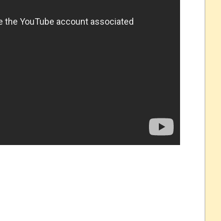
れなかったJリーグ…ならば自分たちで紹介だ！
・・・・・・・
盛りだくさん
サポ懇願したら・・・
サポ懇願したら・・・
しまったのか