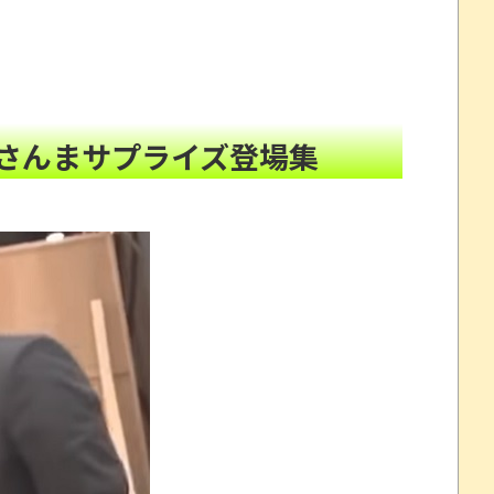
ｗｗｗ
NEW!
った奴あげてけ
NEW!
猛氏「それは財源確保という条件付き」
NEW!
NEW!
計のデザインが悪夢すぎるｗｗｗ
NEW!
さんまサプライズ登場集
について問題提起 他
NEW!
すか
NEW!
年間320万になったので変更に
NEW!
とか 【甲子園】有明、被災地・熊本に届ける劇的逆転勝
ドーミュージアム、公式ページ以外で購入したチケット
“一瞬怖い”と話題にwwww
を釣り上げた動画が葛飾北斎も大喜びの構図過ぎておも
州gamescom 2026にて