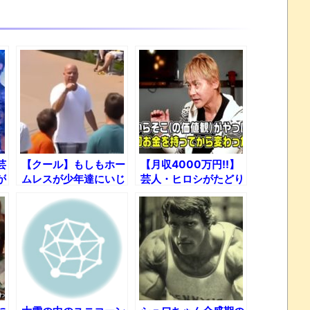
芸
【クール】もしもホー
【月収4000万円!!】
が
ムレスが少年達にいじ
芸人・ヒロシがたどり
められていたら？【海
着いたお金の価値観と
外ドッキリ】
は……？