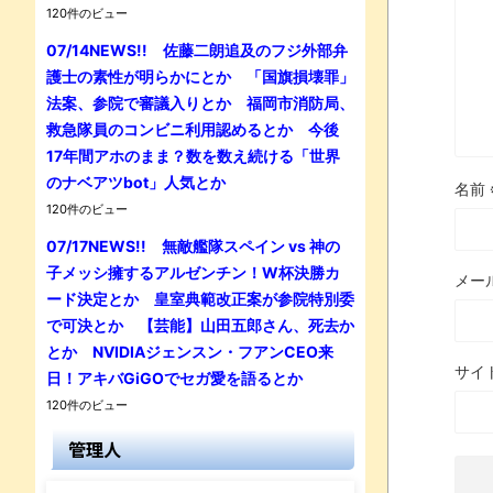
120件のビュー
07/14NEWS!! 佐藤二朗追及のフジ外部弁
護士の素性が明らかにとか 「国旗損壊罪」
法案、参院で審議入りとか 福岡市消防局、
救急隊員のコンビニ利用認めるとか 今後
17年間アホのまま？数を数え続ける「世界
のナベアツbot」人気とか
名前
120件のビュー
07/17NEWS!! 無敵艦隊スペイン vs 神の
子メッシ擁するアルゼンチン！W杯決勝カ
メー
ード決定とか 皇室典範改正案が参院特別委
で可決とか 【芸能】山田五郎さん、死去か
とか NVIDIAジェンスン・フアンCEO来
サイ
日！アキバGiGOでセガ愛を語るとか
120件のビュー
管理人