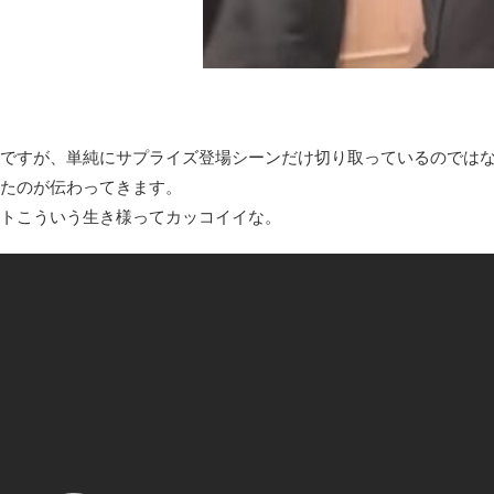
レトロパソコンの雑誌掲載プログラムリストを打ち込んだゲーム
凡庸な悪
お前らの身体の悩み教えてくれ
「アメリカのヤンキーがアジア人にケンカを売った結果ｗｗｗ」
【読書感想】山野辺太郎『いつか深い穴に落ちるまで』
ですが、単純にサプライズ登場シーンだけ切り取っているのではな
映画ちいかわ観に行ったので感想を書きます(若干ネタバレあり) 26/
たのが伝わってきます。
マケイン9巻＆アニメ公式ガイド感想
トこういう生き様ってカッコイイな。
独学で挑んだ2026年二級建築士学科試験結果速報（仮）
体験談：仕事で同じビルの中に入っているグループ会社の嫁子 [
葉月つばさちゃん、昔から見てるんだけどかなりお姉さんになっ
壊れたエアコンと歌えないボク
バージョンアップ情報更新 AOMEI Backupper Standard 8.3
高嶋ちさ子、ダウン症の姉が暴行事件！事件の一部始終と衝撃の
【呆然】北海道旅行ワイ「ウニイクラ丼特盛で食うぞ！！！うお
･････････････････････････････
【動画】カニ、ちょっかい出してきた陰にブチギレ