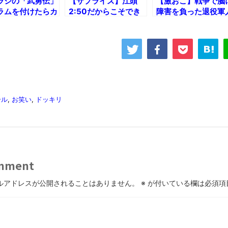
ラジの「武勇伝」
【サプライズ】江頭
【激おこ】戦争で脳
ラムを付けたらカ
2:50だからこそでき
障害を負った退役軍
よさ爆上がりし
る若者の心を揺さぶる
を馬鹿にするウェイ
伝説のスピーチ！
レス、それをみた客
ちは・・・
ール
,
お笑い
,
ドッキリ
mment
ルアドレスが公開されることはありません。
※
が付いている欄は必須項