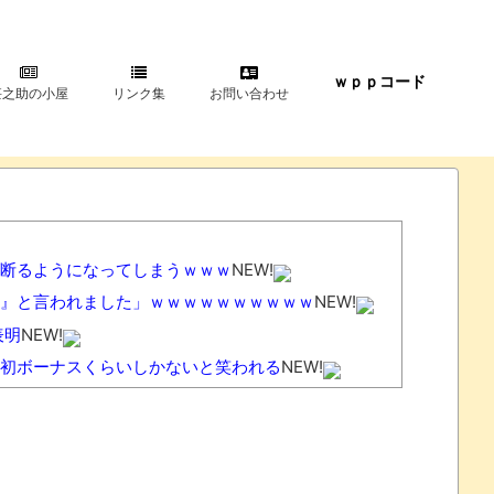
ｗｐｐコード
甚之助の小屋
リンク集
お問い合わせ
断るようになってしまうｗｗｗ
NEW!
』と言われました」ｗｗｗｗｗｗｗｗｗｗ
NEW!
表明
NEW!
初ボーナスくらいしかないと笑われる
NEW!
？
NEW!
ド達と限界突破”してしまうｗｗｗｗ
NEW!