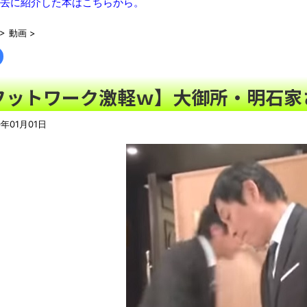
【画像】寺田心さん(18)、筋トレした結果無事かわいくなるｗｗ
去に紹介した本はこちらから。
【規格外】実在する歴史上の人物で「こいつチートだろ…」と思
>
動画
>
記者「中革連は食料品消費税ゼロを公約に掲げていたが？」→階
【動画】これはお見事。中国重慶市で珍しい事故が撮影される。
「いったいどんな音が出るのか…」韓国で売っている目覚まし時
フットワーク激軽ｗ】大御所・明石家
まっぷたつに…日本レトロゲーム協会がゲームソフトCDの劣化
別にどこの誰が一日何時間睡眠だろうがどうでもいいじゃないで
9年01月01日
【悲報】太鼓の達人、お馴染みのフォントの使用料が年間6万から
ナナフシモドキと公園へ
08/08NEWS!! 高市首相の熊本視察「PR動画」批判相次ぐ
利とか KDDI、楽天へのローミングを9月末終了とか ニンテン
は無効にとか
「ぞわっとした…」カルディで売っているコーヒーのパッケージが
「天才か」いや変態です、宝鐘マリンのルアーを作ってタコ
ろい件ほか、8月08日の新着CGまとめ
8月26日にリメイク完結編「FF7リベレーション」の新映像が公開！欧