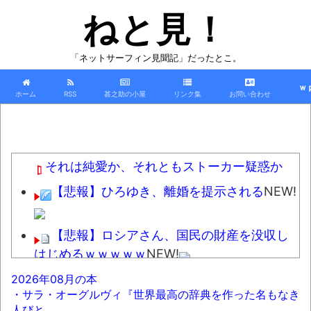
ねと見！
「ネットサーフィン見聞記」だったとこ。
ｗ
ホーム
RSS
甚之助の小屋
リンク集
お問い合わせ
それは純愛か、それともストーカー疑惑か
【悲報】ひろゆき、離婚を提示される
NEW!
【悲報】ロシアさん、国民の財産を没収し
はじめるｗｗｗｗｗ
NEW!
【東大調査】「外国人受け入れ反対」の
2026年08月の本
・サラ・オーグルヴィ『世界最高の辞典を作った名もなき
声、激増 特に若い世代ほど移民反対だと明ら
人びと