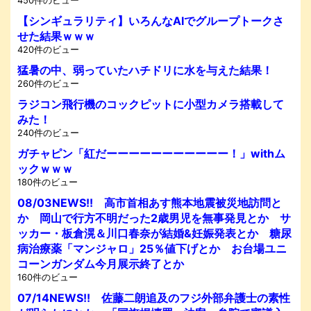
450件のビュー
【シンギュラリティ】いろんなAIでグループトークさ
せた結果ｗｗｗ
420件のビュー
猛暑の中、弱っていたハチドリに水を与えた結果！
260件のビュー
ラジコン飛行機のコックピットに小型カメラ搭載して
みた！
240件のビュー
ガチャピン「紅だーーーーーーーーーーー！」withム
ックｗｗｗ
180件のビュー
08/03NEWS!! 高市首相あす熊本地震被災地訪問と
か 岡山で行方不明だった2歳男児を無事発見とか サ
ッカー・板倉滉＆川口春奈が結婚&妊娠発表とか 糖尿
病治療薬「マンジャロ」25％値下げとか お台場ユニ
コーンガンダム今月展示終了とか
160件のビュー
07/14NEWS!! 佐藤二朗追及のフジ外部弁護士の素性