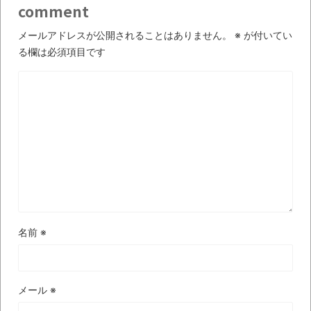
comment
時代の流れ
メールアドレスが公開されることはありません。
※
が付いてい
【衝撃】道志村の骨や服、沢の上流から流
る欄は必須項目です
されてきた可能性・・・・・・・・・
オーストラリアの男性飛行家 太平洋横断
飛行
【中国】パトカーの前で好演技www当たり
屋やお煽り運転など盛りだくさん
「ム、ムリです・・・」メガネ美人ナース
に入院中のオレのオナサポ懇願したら・・・
「ム、ムリです・・・」メガネ美人ナース
に入院中のオレのオナサポ懇願したら・・・
名前
※
ナチスドイツは何故バルバロッサ作戦とか
いう無茶に踏み切ってしまったのか
メール
※
ブログお引越しのお知らせ