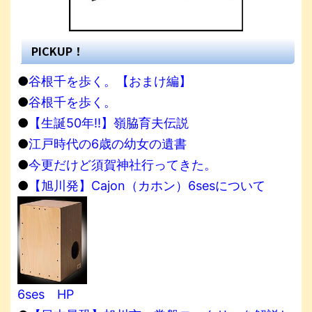
PICKUP！
●
谷根千を歩く。【おまけ編】
●
谷根千を歩く。
●
【生誕50年!!】嶺脇育夫伝説
●
江戸時代の6歳の幼女の遺書
●
今更だけど須賀神社行ってきた。
●
【旭川発】Cajon（カホン）6sesについて
6ses HP