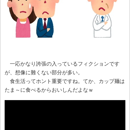
【大炎上】ふつうの日本人、ガチで滅びそ
う…
NEW!
【悲報】ショートスリーパー堀大輔さん、
「寝た方がいい」などと誹謗中傷され配信中に
泣き出してしまう
NEW!
【動画】ジムニー乗りって変な人が多い
の？
NEW!
一応かなり誇張の入っているフィクションです
翻訳によると「怒った子どもが我慢に我慢
が、想像に難くない部分が多い。
して放った究極の技 これだけは使いたくなか
食生活ってホント重要ですね。てか、カップ麺は
ったのに・・・」とのこと。
NEW!
たま～に食べるからおいしんだよなｗ
ロシアさん、国民の財産を没収しはじめる
NEW!
08/09NEWS!! 及川光博56歳、結婚を発表
とか 甲子園の女性審判、大誤審で炎上とか