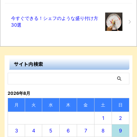
今すぐできる！シェフのような盛り付け方
30選
サイト内検索
2026年8月
月
火
水
木
金
土
日
1
2
3
4
5
6
7
8
9