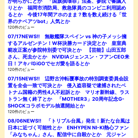
が明らかにとか 「国旗損壊罪」法案、参院で審議入
りとか 福岡市消防局、救急隊員のコンビニ利用認め
るとか 今後17年間アホのまま？数を数え続ける「世
界のナベアツbot」人気とか
120件のビュー
07/17NEWS!! 無敵艦隊スペイン vs 神の子メッシ擁
するアルゼンチン！W杯決勝カード決定とか 皇室典
範改正案が参院特別委で可決とか 【芸能】山田五郎
さん、死去かとか NVIDIAジェンスン・フアンCEO来
日！アキバGiGOでセガ愛を語るとか
120件のビュー
07/15NEWS!! 辺野古沖転覆事故の特別調査委員会設
置を全会一致で可決とか 侵入盗容疑で逮捕されたベ
トナム国籍の男性4人不起訴とか マリオ新幹線、ラス
トラン無く終了とか 「MOTHER3」20周年記念G-
SHOCKコラボモデル抽選開始とか
120件のビュー
08/06NEWS!! 「トリプル台風」発生！新たな台風は
日本に近づく可能性とか ENHYPEN NI-KI熱心ファン
「みなちゃん」さん、配信中に自殺かとか 元ジャン