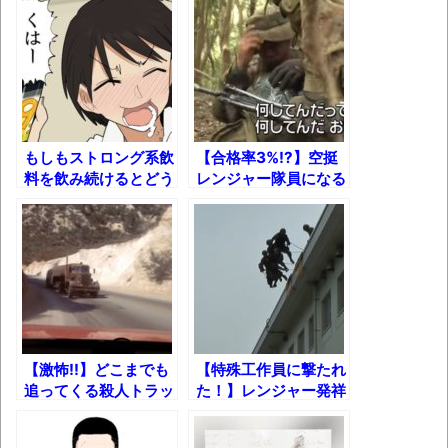
体験談：仕事で同じビルの中に入っている
グループ会社の嫁子 [ほのぼの]
葉月つばさちゃん、昔から見てるんだけど
かなりお姉さんになったね
壊れたエアコンと歌えないボク
もしもストロング系飲
【合格率3%!?】空挺
バージョンアップ情報更新 AOMEI
料を飲み続けるとどう
レンジャー隊員になる
なるのか？
ための過酷すぎる極限
Backupper Standard 8.3.0 などバージョンア
訓練!!
ップ
高嶋ちさ子、ダウン症の姉が暴行事件！事
件の一部始終と衝撃の結末
【呆然】北海道旅行ワイ「ウニイクラ丼特
盛で食うぞ！！！うおおおおおおお
【激怖!!】どこまでも
【特殊工作員に撃たれ
お！！！！！」→結
追ってくる殺人トラッ
た！】レンジャー発祥
果･････････････････････････････
クのあおり運転！
の地「第7普通科連
隊」が特殊工作員を掃
【動画】カニ、ちょっかい出してきた陰に