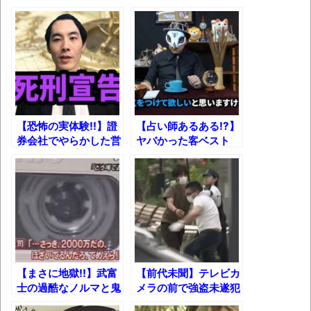
8月26日にリメイク完結編「FF7リベレーシ
ョン」の新映像が公開！欧州gamescom 2026
にて
凡庸な悪
お前らの身体の悩み教えてくれ
「アメリカのヤンキーがアジア人にケンカ
【恐怖の実体験!!】證
【占い師あるある!?】
を売った結果ｗｗｗ」 ほか
券会社でやらかした営
ヤバかった客ベスト
業失敗エピソード3選
5【人生で一番怖い人
【読書感想】山野辺太郎『いつか深い穴に
間は〇〇】
落ちるまで』
映画ちいかわ観に行ったので感想を書きま
す(若干ネタバレあり) 26/07/25
マケイン9巻＆アニメ公式ガイド感想
【まさに地獄!!】武富
【前代未聞】テレビカ
独学で挑んだ2026年二級建築士学科試験結
士の過酷なノルマと鬼
メラの前で強盗未遂犯
果速報（仮）
上司
が確保された瞬間!!