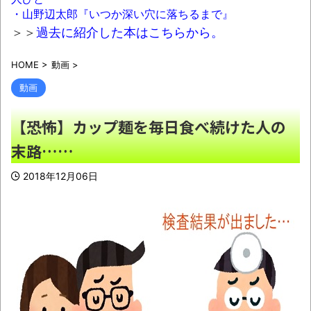
かに→移民政策反対VS人手不足はどうするん
・山野辺太郎『いつか深い穴に落ちるまで』
だ？でネット大論争
NEW!
＞＞
過去に紹介した本はこちらから。
ジャンポケ斉藤に求刑7年→うっかり殺して
HOME
>
動画
>
傷害致死罪を狙う方が軽いと話題に
NEW!
動画
【画像】boketeの史上最高傑作、ガチのマ
ジで決まってしまうｗｗｗｗ
NEW!
【恐怖】カップ麺を毎日食べ続けた人の
【群馬】デカいNinja乗りさん、後方確認し
末路……
ない軽四に当てられてしまう。
NEW!
2018年12月06日
今年で35だけどもう結婚諦めた方がいい
か？
NEW!
【やあ】東急ハンズ渋谷店の前にある木
が“くつろぎすぎ”だと話題にｗｗｗ
NEW!
【悲痛】溺れた11歳息子を助けようと川へ…
40歳父親が死亡 息子は母親が救助 愛知
NEW!