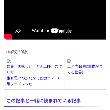
神田明神納涼祭り2026開催、オタクの夏の風
物詩「アニソン盆踊り」大盛況とか 金ローで
二宮和也主演『8番出口』本編ノーカット＆地
上波初放送決定とか
NEW!
わずか３センチ！ 極小カブトムシ発見
【衝撃】韓国で売っている目覚まし時計の
デザインが悪夢すぎるwww
（約7分20秒）
話題のセクシーホラー『スパンキング除
霊師』人妻霊の服が消えるバグが発生「丸裸に
世界一美味しい「どん二郎」の作
土と内臓 (微生物がつ
なる現象を泣きながら修正しました」と現在は
り方
くる世界)
アプデ済み。ほか、8月09日の新着CGまとめ
誰も思いつかなかった激ウマ! B
まっぷたつに…日本レトロゲーム協会がゲー
級フードレシピ
ムソフトCDの劣化について問題提起 他
別にどこの誰が一日何時間睡眠だろうがど
この記事と一緒に読まれている記事
うでもいいじゃないですか