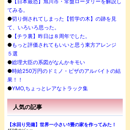
●
【日本最恐】旭川市・常盤ロータリーを解説し
てみる。
●
切り倒されてしまった【哲学の木】の跡を見
て、いろいろ思った。
●
【チラ裏】昨日は８周年でした。
●
もっと評価されてもいいと思う東方アレンジ
５選
●
総理大臣の系図がなんかキモい
●
時給250万円のドミノ・ピザのアルバイトの結
果！！
●
YMO,ちょっとレアなトラック集
人気の記事
【水回り完備】世界一小さい1畳の家を作ってみた！