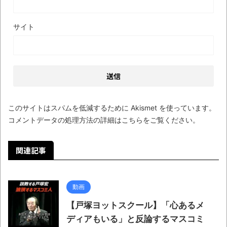
まるで親子のような子猫とシェパード
サイト
【極画像】名古屋の地下鉄
wwwwwwwwwwww
全方位青い芝包囲網すぎて色々見失う、新
しい仕事観
見ていると！悲しくなってしまう猫の画像
の数々！！
このサイトはスパムを低減するために Akismet を使っています。
コメントデータの処理方法の詳細はこちらをご覧ください
。
Powered by livedoor 相互RSS
関連記事
動画
【戸塚ヨットスクール】「心あるメ
ディアもいる」と反論するマスコミ