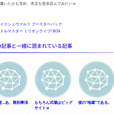
まっぷたつに…日本レトロゲーム協会がゲームソフトCDの劣化
書いたかも含め、本文を是非読んでみたいｗ
別にどこの誰が一日何時間睡眠だろうがどうでもいいじゃないで
8月26日にリメイク完結編「FF7リベレーション」の新映像が公開！欧
イスシュヴァルツ ブースターパック
凡庸な悪
ルマスター ミリオンライブ! BOX
お前らの身体の悩み教えてくれ
「アメリカのヤンキーがアジア人にケンカを売った結果ｗｗｗ」
の記事と一緒に読まれている記事
【読書感想】山野辺太郎『いつか深い穴に落ちるまで』
映画ちいかわ観に行ったので感想を書きます(若干ネタバレあり) 26/
マケイン9巻＆アニメ公式ガイド感想
独学で挑んだ2026年二級建築士学科試験結果速報（仮）
体験談：仕事で同じビルの中に入っているグループ会社の嫁子 [
葉月つばさちゃん、昔から見てるんだけどかなりお姉さんになっ
壊れたエアコンと歌えないボク
バージョンアップ情報更新 AOMEI Backupper Standard 8.3
意…あ、禁則事項
もちろん式場はビッグ
後の”地蔵”である。
サイトｗ
高嶋ちさ子、ダウン症の姉が暴行事件！事件の一部始終と衝撃の