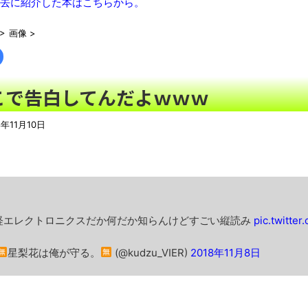
去に紹介した本はこちらから。
【トー横キッズ】家庭環境や毒親とのトラブルに悩む若者「大人に
「搾取しようとする大人をどう除外するか」
NEW!
>
画像
>
【悲報】経済大国の日本、世界に売るものがなさすぎて史上初め
【珍事】サッカーの試合が原因で交通事故が起きてしまう。
NEW
こで告白してんだよｗｗｗ
バーガーキング、超大型チーズバーガー発売。総カロリー約1656kc
【魔改造】普通の基板を7倍の巨体にした結果ｗｗｗ
NEW!
8年11月10日
【動画】動物園のゾウを撮影していたら…とんでもない“ファンサ
シカ「全部喰った」 祭り中止
NEW!
【最終日】「一勝千金 6」「MAJOR 2nd（32）」「球詠 1
ール アツいスポーツ漫画】
NEW!
【悲報】ショートスリーパー堀大輔さん、「寝た方がいい」など
経エレクトロニクスだか何だか知らんけどすごい縦読み
pic.twitt
翻訳によると「怒った子どもが我慢に我慢して放った究極の技 
星梨花は俺が守る。
(@kudzu_VIER)
2018年11月8日
わずか３センチ！ 極小カブトムシ発見
【衝撃】韓国で売っている目覚まし時計のデザインが悪夢すぎる