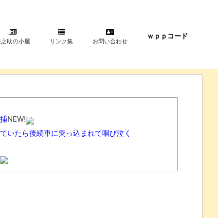
ｗｐｐコード
甚之助の小屋
リンク集
お問い合わせ
捕
NEW!
ていたら後続車に突っ込まれて咽び泣く
さい」 X民「は？怪しすぎんだろ。問い合わせするわ」
NEW!