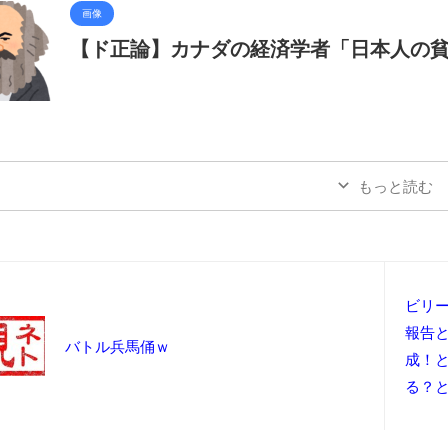
画像
【ド正論】カナダの経済学者「日本人の
もっと読む
ビリ
報告
バトル兵馬俑ｗ
成！と
る？