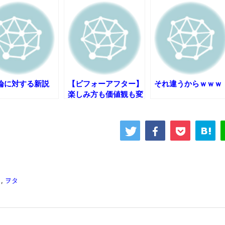
【呆然】北海道旅行ワイ「ウニイクラ丼特盛で食うぞ！！！うお
･････････････････････････････
【動画】カニ、ちょっかい出してきた陰にブチギレ
長野県のなめこのデカさが規格外だったｗｗ
新装版「ご冗談でしょう、ファインマンさん（上）（下）」発売
【画像】整形で2400万円超えの美女、水着グラビアに挑戦
論に対する新説
【ビフォーアフター】
それ違うからｗｗｗ
歴ログは10周年ですがnoteに引っ越します
楽しみ方も価値観も変
進撃の巨人シーズン7 ファイナルシーズンの感想
わった結果
TBS「マツコの知らない世界」スタグル特集でほとんど紹介さ
時代の流れ
【衝撃】道志村の骨や服、沢の上流から流されてきた可能性・・
オーストラリアの男性飛行家 太平洋横断飛行
【中国】パトカーの前で好演技www当たり屋やお煽り運転など
タ
,
ヲタ
「ム、ムリです・・・」メガネ美人ナースに入院中のオレのオナ
「ム、ムリです・・・」メガネ美人ナースに入院中のオレのオナ
ナチスドイツは何故バルバロッサ作戦とかいう無茶に踏み切って