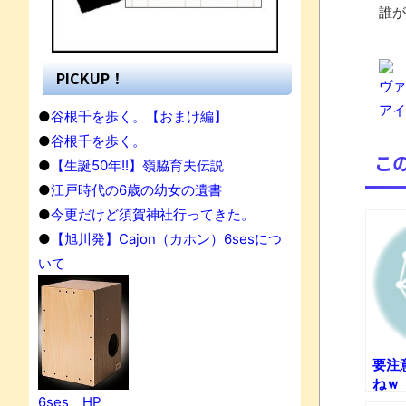
誰が
PICKUP！
ヴァ
アイド
●
谷根千を歩く。【おまけ編】
●
谷根千を歩く。
こ
●
【生誕50年!!】嶺脇育夫伝説
●
江戸時代の6歳の幼女の遺書
●
今更だけど須賀神社行ってきた。
●
【旭川発】Cajon（カホン）6sesにつ
いて
要注
ねｗ
6ses HP