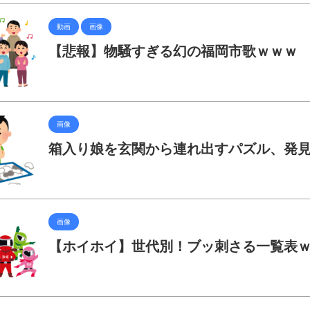
動画
画像
【悲報】物騒すぎる幻の福岡市歌ｗｗｗ
画像
箱入り娘を玄関から連れ出すパズル、発
画像
【ホイホイ】世代別！ブッ刺さる一覧表