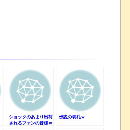
について問題提起 他
すか
州gamescom 2026にて
 ほか
07/25
ほのぼの]
たね
.0 などバージョンアップ
ショックのあまり出荷
伝説の表札ｗ
されるファンの皆様ｗ
結末