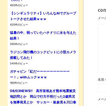
450件のビュー
co
【シンギュラリティ】いろんなAIでグループ
メー
トークさせた結果ｗｗｗ
420件のビュー
猛暑の中、弱っていたハチドリに水を与えた
結果！
Powe
260件のビュー
ラジコン飛行機のコックピットに小型カメラ
搭載してみた！
240件のビュー
ガチャピン「紅だーーーーーーーーーー
ー！」withムックｗｗｗ
名前
180件のビュー
08/03NEWS!! 高市首相あす熊本地震被災
地訪問とか 岡山で行方不明だった2歳男児
メー
を無事発見とか サッカー・板倉滉＆川口春