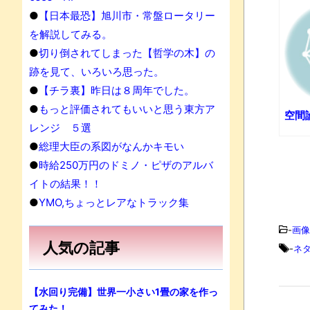
●
【日本最恐】旭川市・常盤ロータリー
果
を解説してみる。
●
切り倒されてしまった【哲学の木】の
跡を見て、いろいろ思った。
●
【チラ裏】昨日は８周年でした。
●
もっと評価されてもいいと思う東方ア
空間
レンジ ５選
●
総理大臣の系図がなんかキモい
●
時給250万円のドミノ・ピザのアルバ
イトの結果！！
●
YMO,ちょっとレアなトラック集
-
画像
人気の記事
-
ネ
【水回り完備】世界一小さい1畳の家を作っ
てみた！