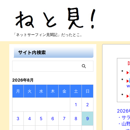
「ネットサーフィン見聞記」だったとこ。
サイト内検索
2026年8月
w
月
火
水
木
金
土
日
1
2
202
・サ
3
4
5
6
7
8
9
・山