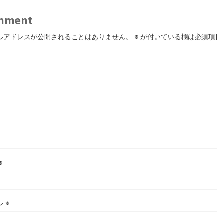
ブログお引越しのお知らせ
mment
まるで親子のような子猫とシェパード
ルアドレスが公開されることはありません。
※
が付いている欄は必須項
【極画像】名古屋の地下鉄wwwwwwwwwwww
全方位青い芝包囲網すぎて色々見失う、新しい仕事観
見ていると！悲しくなってしまう猫の画像の数々！！
red by livedoor 相互RSS
※
ル
※