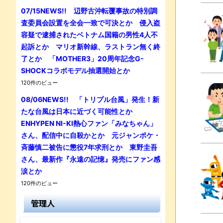
07/15NEWS!! 辺野古沖転覆事故の特別調
査委員会設置を全会一致で可決とか 侵入盗
容疑で逮捕されたベトナム国籍の男性4人不
起訴とか マリオ新幹線、ラストラン無く終
了とか 「MOTHER3」20周年記念G-
SHOCKコラボモデル抽選開始とか
120件のビュー
08/06NEWS!! 「トリプル台風」発生！新
たな台風は日本に近づく可能性とか
ENHYPEN NI-KI熱心ファン「みなちゃん」
さん、配信中に自殺かとか 元ジャンポケ・
斉藤慎二被告に懲役7年求刑とか 東野圭吾
さん、最新作『永遠の記憶』発売にファン感
涙とか
120件のビュー
管理人