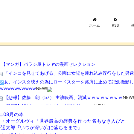
ホーム
RSS
【マンガ】バラシ屋トシヤの漫画セレクション
「インコを見せてあげる」公園に女児を連れ込み淫行をした男逮
女、インスタ映えの為にロードスターを路肩に止めて記念撮影し
wwwwwwwwww
NEW!
【悲報】佐藤二朗（57） 主演映画、消滅ｗｗｗｗｗｗｗｗ
NEW!
【悲報】NHK、フジテレビの仲間入り・・・
NEW!
6年08月の本
Amazon「注文をキャンセルしました。身分証を提出してくだ
ラ・オーグルヴィ『世界最高の辞典を作った名もなき人びと
→衝撃の事実が判明する・・・
NEW!
野辺太郎『いつか深い穴に落ちるまで』
ほぼ毎日二郎系ラーメンでマシマシした結果結果wwwwwwww