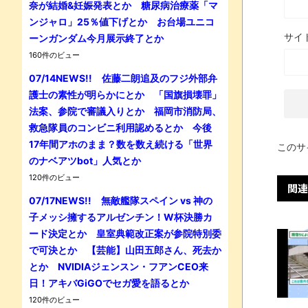
奈が結婚&妊娠発表とか 糖尿病治療薬「マ
ンジャロ」25％値下げとか お台場ユニコ
サイ
ーンガンダム今月展示終了とか
160件のビュー
07/14NEWS!! 佐藤二朗追及のフジ外部弁
護士の素性が明らかにとか 「国旗損壊罪」
法案、参院で審議入りとか 福岡市消防局、
救急隊員のコンビニ利用認めるとか 今後
17年間アホのまま？数を数え続ける「世界
このサ
のナベアツbot」人気とか
120件のビュー
関連
07/17NEWS!! 無敵艦隊スペイン vs 神の
子メッシ擁するアルゼンチン！W杯決勝カ
ード決定とか 皇室典範改正案が参院特別委
で可決とか 【芸能】山田五郎さん、死去か
とか NVIDIAジェンスン・フアンCEO来
日！アキバGiGOでセガ愛を語るとか
120件のビュー