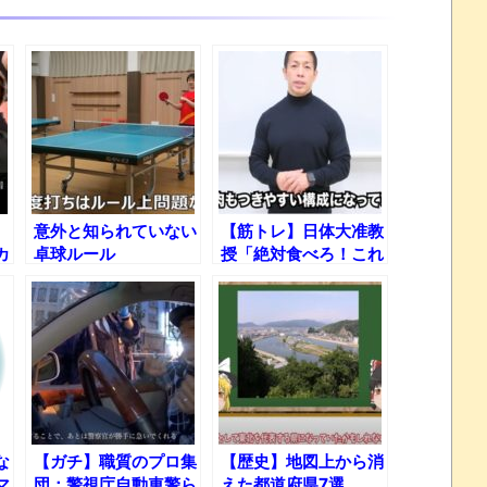
意外と知られていない
【筋トレ】日体大准教
カ
卓球ルール
授「絶対食べろ！これ
日
を食べるとめちゃ体重
!
減ります！」
な
【ガチ】職質のプロ集
【歴史】地図上から消
マ
団：警視庁自動車警ら
えた都道府県7選