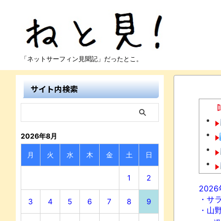
「ネットサーフィン見聞記」だったとこ。
サイト内検索
2026年8月
月
火
水
木
金
土
日
1
2
202
・サ
3
4
5
6
7
8
9
・山