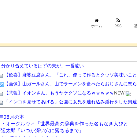
ホーム
RSS
分かり合えているはずの夫が、一番遠い
【歓喜】麻婆豆腐さん、「これ」使って作るとクッソ美味いこと
【画像】山ガールさん、山でラーメンを食べたらおじさんに怒ら
【悲報】イオンさん、もうヤケクソになるｗｗｗｗｗ
NEW!
「インコを見せてあげる」公園に女児を連れ込み淫行をした男逮
トー横キッズ、大人に失望「悩み相談しても○○されて終わり。
6年08月の本
【画像】あのちゃん、なんか別人になる・・・
NEW!
ラ・オーグルヴィ『世界最高の辞典を作った名もなき人びと
深夜に車運転する時信号守ってる？
NEW!
野辺太郎『いつか深い穴に落ちるまで』