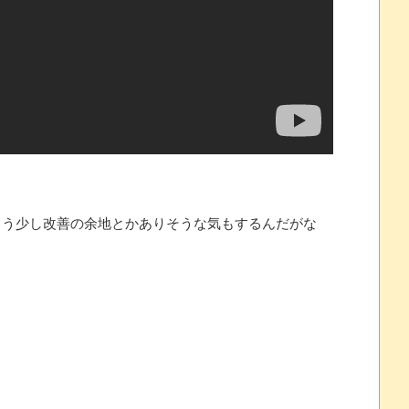
れなかったJリーグ…ならば自分たちで紹介だ！
・・・・・・・
う少し改善の余地とかありそうな気もするんだがな
盛りだくさん
サポ懇願したら・・・
サポ懇願したら・・・
しまったのか