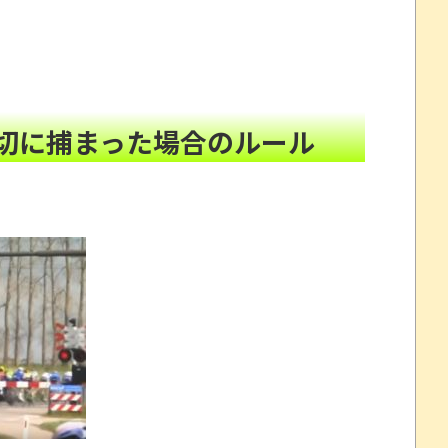
相談しても具体的に何もしてくれない」EXIT兼近
!
al 単品2490円
NEW!
切に捕まった場合のルール
”を受けたｗｗｗｗ
NEW!
9」ほか、最新巻も50％還元！【Amazonマンガ毎週末セ
と誹謗中傷され配信中に泣き出してしまう
これだけは使いたくなかったのに・・・」とのこと。
www
について問題提起 他
すか