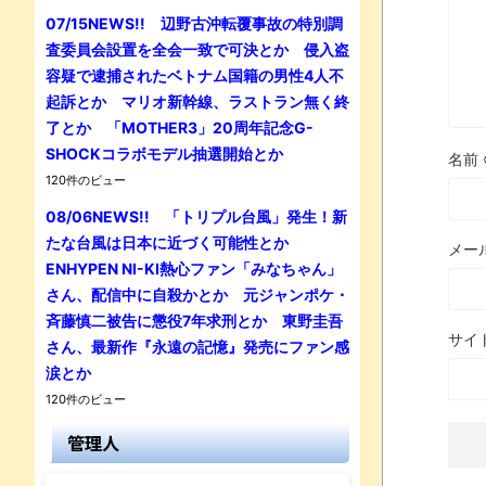
07/15NEWS!! 辺野古沖転覆事故の特別調
査委員会設置を全会一致で可決とか 侵入盗
容疑で逮捕されたベトナム国籍の男性4人不
起訴とか マリオ新幹線、ラストラン無く終
了とか 「MOTHER3」20周年記念G-
SHOCKコラボモデル抽選開始とか
名前
120件のビュー
08/06NEWS!! 「トリプル台風」発生！新
たな台風は日本に近づく可能性とか
メー
ENHYPEN NI-KI熱心ファン「みなちゃん」
さん、配信中に自殺かとか 元ジャンポケ・
斉藤慎二被告に懲役7年求刑とか 東野圭吾
サイ
さん、最新作『永遠の記憶』発売にファン感
涙とか
120件のビュー
管理人