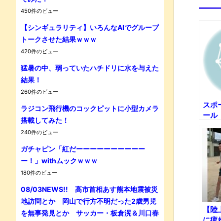
450件のビュー
【シンギュラリティ】いろんなAIでグループ
トークさせた結果ｗｗｗ
420件のビュー
Powe
猛暑の中、弱っていたハチドリに水を与えた
結果！
260件のビュー
スホ
ラジコン飛行機のコックピットに小型カメラ
ール
搭載してみた！
240件のビュー
ガチャピン「紅だーーーーーーーーーー
ー！」withムックｗｗｗ
180件のビュー
08/03NEWS!! 高市首相あす熊本地震被災
地訪問とか 岡山で行方不明だった2歳男児
【陸
を無事発見とか サッカー・板倉滉＆川口春
に疲