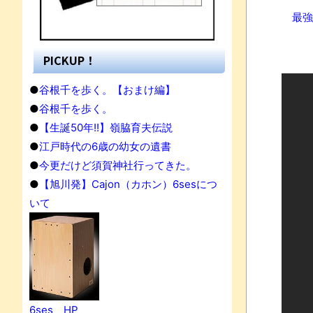
最強
PICKUP！
●
谷根千を歩く。【おまけ編】
●
谷根千を歩く。
●
【生誕50年!!】嶺脇育夫伝説
●
江戸時代の6歳の幼女の遺書
●
今更だけど須賀神社行ってきた。
●
【旭川発】Cajon（カホン）6sesにつ
いて
果
6ses HP