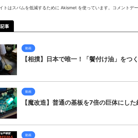
イトはスパムを低減するために Akismet を使っています。
コメントデ
記事
動画
【相撲】日本で唯一！「鬢付け油」をつ
動画
【魔改造】普通の基板を7倍の巨体にした
動画