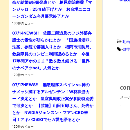
奈が結婚&妊娠発表とか 糖尿病治療薬「マ
ベル
ンジャロ」25％値下げとか お台場ユニコ
ーンガンダム今月展示終了とか
160件のビュー
07/14NEWS!! 佐藤二朗追及のフジ外部弁
護士の素性が明らかにとか 「国旗損壊罪」
-
動画
法案、参院で審議入りとか 福岡市消防局、
-
雑
救急隊員のコンビニ利用認めるとか 今後
17年間アホのまま？数を数え続ける「世界
のナベアツbot」人気とか
120件のビュー
07/17NEWS!! 無敵艦隊スペイン vs 神の
co
子メッシ擁するアルゼンチン！W杯決勝カ
メー
ード決定とか 皇室典範改正案が参院特別委
で可決とか 【芸能】山田五郎さん、死去か
とか NVIDIAジェンスン・フアンCEO来
日！アキバGiGOでセガ愛を語るとか
120件のビュー