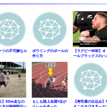
【極画像】名古屋の地下鉄wwwwwwwwwwww
全方位青い芝包囲網すぎて色々見失う、新しい仕事観
見ていると！悲しくなってしまう猫の画像の数々！！
red by livedoor 相互RSS
゚ーツの不可解なル
ボウリングのボールの
【ラグビーW杯】オ
作り方
ールブラックスのハ
『カパオパンゴ』に
本語訳をつけてみた!
上】50m走なの
もしも陸上全国1位が
【寿司屋の仕込み】
れ方が箱根駅伝レ
リレーを走った
まこのさばき方～ナ