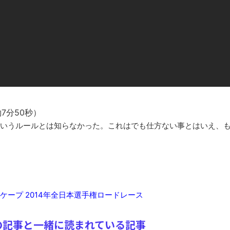
長野県のなめこのデカさが規格外だったｗｗ
新装版「ご冗談でしょう、ファインマンさん（上）（下）」発売
【画像】整形で2400万円超えの美女、水着グラビアに挑戦
歴ログは10周年ですがnoteに引っ越します
進撃の巨人シーズン7 ファイナルシーズンの感想
TBS「マツコの知らない世界」スタグル特集でほとんど紹介さ
時代の流れ
7分50秒）
【衝撃】道志村の骨や服、沢の上流から流されてきた可能性・・
いうルールとは知らなかった。これはでも仕方ない事とはいえ、も
オーストラリアの男性飛行家 太平洋横断飛行
【中国】パトカーの前で好演技www当たり屋やお煽り運転など
「ム、ムリです・・・」メガネ美人ナースに入院中のオレのオナ
「ム、ムリです・・・」メガネ美人ナースに入院中のオレのオナ
ナチスドイツは何故バルバロッサ作戦とかいう無茶に踏み切って
ープ 2014年全日本選手権ロードレース
ブログお引越しのお知らせ
の記事と一緒に読まれている記事
まるで親子のような子猫とシェパード