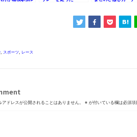
のヤツｗ
ら・・・
コ酢とこのわたの塩
の作り方
学
,
スポーツ
,
レース
mment
ルアドレスが公開されることはありません。
※
が付いている欄は必須項