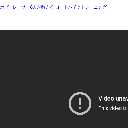
8月26日にリメイク完結編「FF7リベレーション」の新映像が公開！欧
ホビーレーサー6人が教える ロードバイクトレーニング
凡庸な悪
お前らの身体の悩み教えてくれ
「アメリカのヤンキーがアジア人にケンカを売った結果ｗｗｗ」
【読書感想】山野辺太郎『いつか深い穴に落ちるまで』
映画ちいかわ観に行ったので感想を書きます(若干ネタバレあり) 26/
マケイン9巻＆アニメ公式ガイド感想
独学で挑んだ2026年二級建築士学科試験結果速報（仮）
体験談：仕事で同じビルの中に入っているグループ会社の嫁子 [
葉月つばさちゃん、昔から見てるんだけどかなりお姉さんになっ
壊れたエアコンと歌えないボク
バージョンアップ情報更新 AOMEI Backupper Standard 8.3
高嶋ちさ子、ダウン症の姉が暴行事件！事件の一部始終と衝撃の
【呆然】北海道旅行ワイ「ウニイクラ丼特盛で食うぞ！！！うお
･････････････････････････････
【動画】カニ、ちょっかい出してきた陰にブチギレ