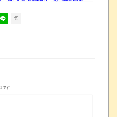
辛
隊（２自ら）に対する
最短職質対策マニュア
ル
目です