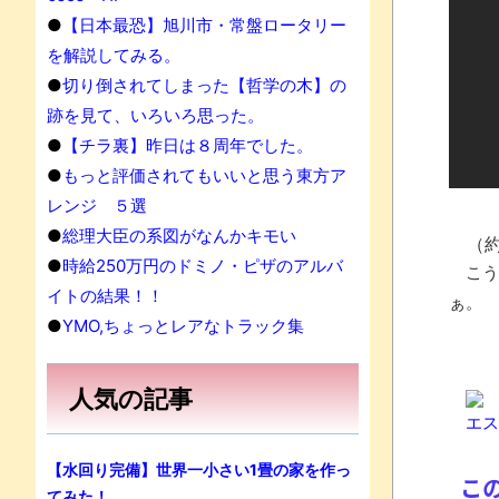
●
【日本最恐】旭川市・常盤ロータリー
を解説してみる。
●
切り倒されてしまった【哲学の木】の
跡を見て、いろいろ思った。
●
【チラ裏】昨日は８周年でした。
●
もっと評価されてもいいと思う東方ア
レンジ ５選
●
総理大臣の系図がなんかキモい
（約
●
時給250万円のドミノ・ピザのアルバ
こう
イトの結果！！
ぁ。
●
YMO,ちょっとレアなトラック集
人気の記事
エスケ
【水回り完備】世界一小さい1畳の家を作っ
こ
てみた！