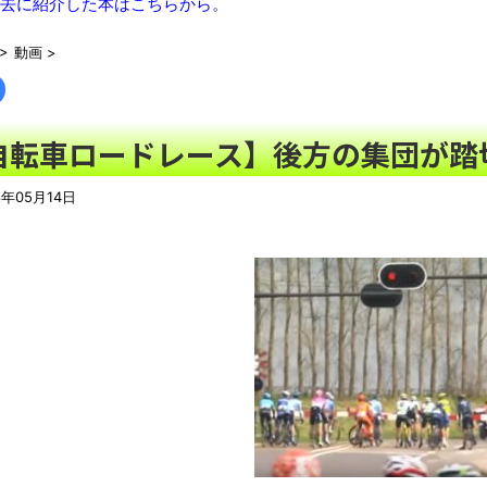
【相撲】日本で唯一！「鬢付け油」をつくる職人の世界！
NEW!
去に紹介した本はこちらから。
【トー横キッズ】家庭環境や毒親とのトラブルに悩む若者「大人に
>
動画
>
「搾取しようとする大人をどう除外するか」
NEW!
【珍事】サッカーの試合が原因で交通事故が起きてしまう。
NEW
バーガーキング、超大型チーズバーガー発売。総カロリー約1656kc
自転車ロードレース】後方の集団が踏
【動画】動物園のゾウを撮影していたら…とんでもない“ファンサ
シカ「全部喰った」 祭り中止
NEW!
8年05月14日
【最終日】「一勝千金 6」「MAJOR 2nd（32）」「球詠 1
ール アツいスポーツ漫画】
NEW!
【悲報】ショートスリーパー堀大輔さん、「寝た方がいい」など
翻訳によると「怒った子どもが我慢に我慢して放った究極の技 
わずか３センチ！ 極小カブトムシ発見
【衝撃】韓国で売っている目覚まし時計のデザインが悪夢すぎる
まっぷたつに…日本レトロゲーム協会がゲームソフトCDの劣化
別にどこの誰が一日何時間睡眠だろうがどうでもいいじゃないで