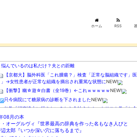
ホーム
RSS
悩んでいるのは私だけ？夫との距離
【京都大】脳外科医「これ腫瘍？」検査「正常な脳組織です」医
よ」→女性患者が正常な組織を摘出され重篤な状態に
NEW!
【衝撃】幽☆遊☆白書（全19巻）←これｗｗｗｗｗ
NEW!
只今病院にて糖尿病の診断を下されました
NEW!
仏教「極楽浄土に行きたい？なら金払えや！」キリスト教「お金
6年08月の本
【画像】温泉の中でこれやる奴ｗｗｗｗｗｗｗｗｗ
NEW!
ラ・オーグルヴィ『世界最高の辞典を作った名もなき人びと
【恐怖】中国、三峡ダムが全開放流。長江流域で深刻な洪水被害
野辺太郎『いつか深い穴に落ちるまで』
【超貴重】ブルース・リーによるジークンドーの組手！
NEW!