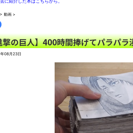
去に紹介した本はこちらから。
論争になった「ディスク販売終了」、カプコンの回答と衝撃の詳
特に影響ないっすよｗ」
NEW!
>
動画
>
電車を待っていたら…目の前からすごい視線を感じた
NEW!
【衝撃】京大病院で正常な脳組織を誤摘出された50代女性、手
ある」
NEW!
進撃の巨人】400時間捧げてパラパラ
【悲報】ラッパーさん、札束披露するもネット民から新社会人の
1年08月23日
人生終わってる派遣社員だけどこれからどう生きていくべきかな
【動画】これはお見事。中国重慶市で珍しい事故が撮影される。
まっぷたつに…日本レトロゲーム協会がゲームソフトCDの劣化
別にどこの誰が一日何時間睡眠だろうがどうでもいいじゃないで
【悲報】太鼓の達人、お馴染みのフォントの使用料が年間6万から
ナナフシモドキと公園へ
「ぞわっとした…」カルディで売っているコーヒーのパッケージが
「天才か」いや変態です、宝鐘マリンのルアーを作ってタコ
ろい件ほか、8月08日の新着CGまとめ
8月26日にリメイク完結編「FF7リベレーション」の新映像が公開！欧