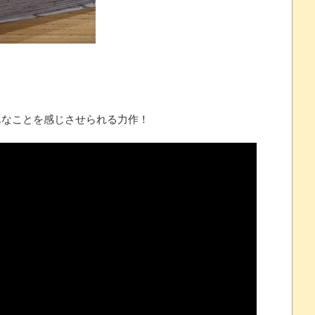
プレイ動画で当時が懐かしい。
 ほか
なことを感じさせられる力作！
07/25
ほのぼの]
たね
.0 などバージョンアップ
結末
おおおおおおお！！！！！」→結