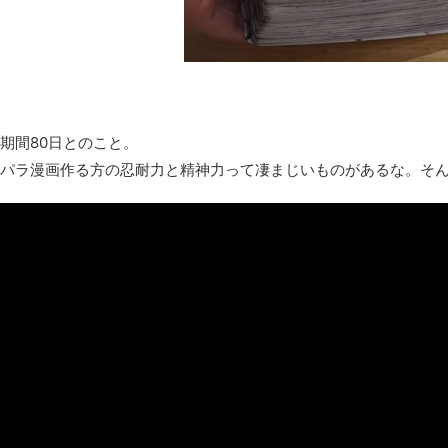
レトロパソコンの雑誌掲載プログラムリストを打ち込んだゲーム
凡庸な悪
お前らの身体の悩み教えてくれ
「アメリカのヤンキーがアジア人にケンカを売った結果ｗｗｗ」
期間80日とのこと。
【読書感想】山野辺太郎『いつか深い穴に落ちるまで』
パラ漫画作る方の忍耐力と精神力って凄まじいものがあるな。そん
映画ちいかわ観に行ったので感想を書きます(若干ネタバレあり) 26/
マケイン9巻＆アニメ公式ガイド感想
独学で挑んだ2026年二級建築士学科試験結果速報（仮）
体験談：仕事で同じビルの中に入っているグループ会社の嫁子 [
葉月つばさちゃん、昔から見てるんだけどかなりお姉さんになっ
壊れたエアコンと歌えないボク
バージョンアップ情報更新 AOMEI Backupper Standard 8.3
高嶋ちさ子、ダウン症の姉が暴行事件！事件の一部始終と衝撃の
【呆然】北海道旅行ワイ「ウニイクラ丼特盛で食うぞ！！！うお
･････････････････････････････