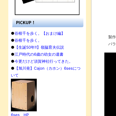
PICKUP！
●
谷根千を歩く。【おまけ編】
製作
●
谷根千を歩く。
パラ
●
【生誕50年!!】嶺脇育夫伝説
●
江戸時代の6歳の幼女の遺書
●
今更だけど須賀神社行ってきた。
●
【旭川発】Cajon（カホン）6sesにつ
いて
果
6ses HP