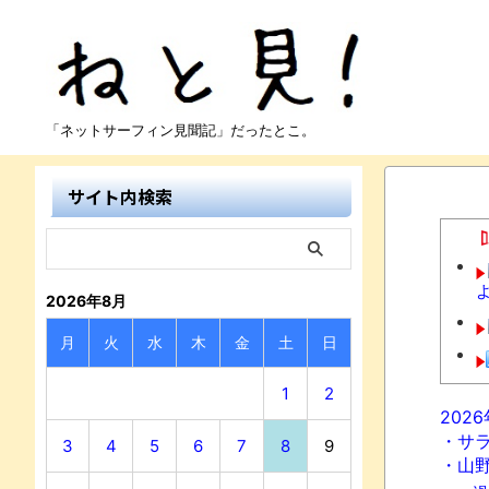
「ネットサーフィン見聞記」だったとこ。
サイト内検索
2026年8月
月
火
水
木
金
土
日
1
2
202
・サ
3
4
5
6
7
8
9
・山