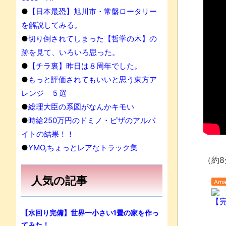
●
【日本最恐】旭川市・常盤ロータリー
を解説してみる。
●
切り倒されてしまった【哲学の木】の
跡を見て、いろいろ思った。
●
【チラ裏】昨日は８周年でした。
●
もっと評価されてもいいと思う東方ア
レンジ ５選
●
総理大臣の系図がなんかキモい
●
時給250万円のドミノ・ピザのアルバ
イトの結果！！
●
YMO,ちょっとレアなトラック集
（約8
人気の記事
Ama
【
【水回り完備】世界一小さい1畳の家を作っ
てみた！