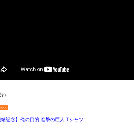
【動画】カニ、ちょっかい出してきた陰にブチギレ
長野県のなめこのデカさが規格外だったｗｗ
新装版「ご冗談でしょう、ファインマンさん（上）（下）」発売
【画像】整形で2400万円超えの美女、水着グラビアに挑戦
歴ログは10周年ですがnoteに引っ越します
進撃の巨人シーズン7 ファイナルシーズンの感想
TBS「マツコの知らない世界」スタグル特集でほとんど紹介さ
時代の流れ
【衝撃】道志村の骨や服、沢の上流から流されてきた可能性・・
オーストラリアの男性飛行家 太平洋横断飛行
【中国】パトカーの前で好演技www当たり屋やお煽り運転など
分）
「ム、ムリです・・・」メガネ美人ナースに入院中のオレのオナ
zon
「ム、ムリです・・・」メガネ美人ナースに入院中のオレのオナ
ナチスドイツは何故バルバロッサ作戦とかいう無茶に踏み切って
完結記念】俺の目的 進撃の巨人 Tシャツ
ブログお引越しのお知らせ