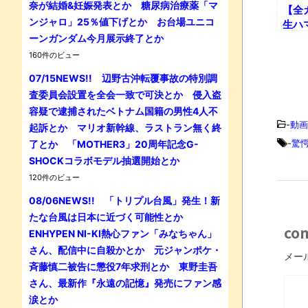
奈が結婚&妊娠発表とか 糖尿病治療薬「マ
【全
ンジャロ」25％値下げとか お台場ユニコ
生ハ
ーンガンダム今月展示終了とか
の降
160件のビュー
07/15NEWS!! 辺野古沖転覆事故の特別調
査委員会設置を全会一致で可決とか 侵入盗
容疑で逮捕されたベトナム国籍の男性4人不
-
動画
起訴とか マリオ新幹線、ラストラン無く終
-
驚
了とか 「MOTHER3」20周年記念G-
SHOCKコラボモデル抽選開始とか
120件のビュー
08/06NEWS!! 「トリプル台風」発生！新
たな台風は日本に近づく可能性とか
co
ENHYPEN NI-KI熱心ファン「みなちゃん」
さん、配信中に自殺かとか 元ジャンポケ・
メー
斉藤慎二被告に懲役7年求刑とか 東野圭吾
さん、最新作『永遠の記憶』発売にファン感
涙とか