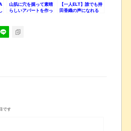
A
山肌に穴を掘って素晴
【一人ELT】誰でも持
し
らしいアパートを作っ
田香織の声になれる
た男の話し
「なりきりマイク」な
るものがあるらし
い・・・
目です