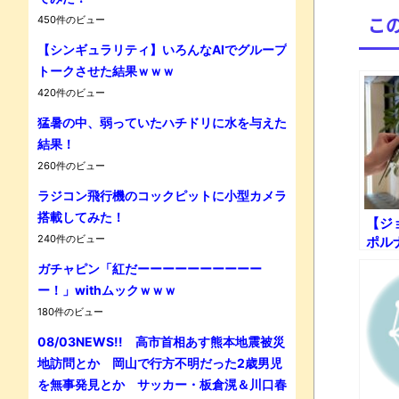
こ
450件のビュー
【シンギュラリティ】いろんなAIでグループ
トークさせた結果ｗｗｗ
420件のビュー
猛暑の中、弱っていたハチドリに水を与えた
Powe
結果！
260件のビュー
ラジコン飛行機のコックピットに小型カメラ
搭載してみた！
【ジ
240件のビュー
ポル
気で
ガチャピン「紅だーーーーーーーーーー
ー！」withムックｗｗｗ
180件のビュー
08/03NEWS!! 高市首相あす熊本地震被災
地訪問とか 岡山で行方不明だった2歳男児
を無事発見とか サッカー・板倉滉＆川口春