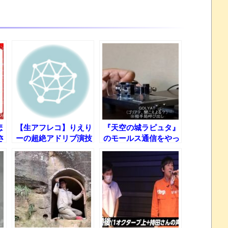
悲
【生アフレコ】りえり
『天空の城ラピュタ』
さ
ーの超絶アドリブ演技
のモールス通信をやっ
い
力ｗ【高橋李依】
てみた
野
へ
銅
リ
名