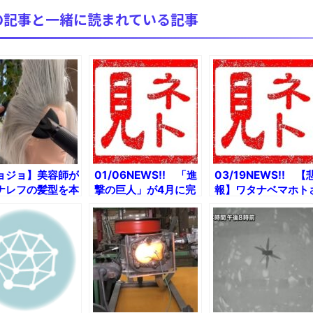
まるで親子のような子猫とシェパード
の記事と一緒に読まれている記事
【極画像】名古屋の地下鉄wwwwwwwwwwww
全方位青い芝包囲網すぎて色々見失う、新しい仕事観
見ていると！悲しくなってしまう猫の画像の数々！！
red by livedoor 相互RSS
ョジョ】美容師が
01/06NEWS!! 「進
03/19NEWS!! 【
ナレフの髪型を本
撃の巨人」が4月に完
報】ワタナベマホト
再現してみた！
結とか 【悲報】健康
ん証拠隠滅を図って
だったポルトガル看護
たとか 今季のプロ
師、ファイザーワクチ
球は九回で打ち切り
ン接種後2日後に急死
とか チリで英雄の
とか ウニ、思ったよ
像を『進撃の巨人』
り意思あるとか
ヴァイ像に換える署
運動とか