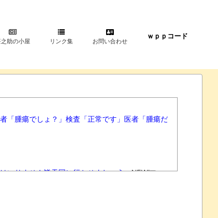
ｗｐｐコード
甚之助の小屋
リンク集
お問い合わせ
者「腫瘍でしょ？」検査「正常です」医者「腫瘍だ
はいりません皆天国に行かせましょう」
NEW!
NEW!