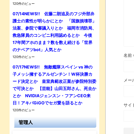
120件のビュー
07/14NEWS!! 佐藤二朗追及のフジ外部弁
護士の素性が明らかにとか 「国旗損壊罪」
法案、参院で審議入りとか 福岡市消防局、
救急隊員のコンビニ利用認めるとか 今後
17年間アホのまま？数を数え続ける「世界
のナベアツbot」人気とか
名前
120件のビュー
07/17NEWS!! 無敵艦隊スペイン vs 神の
子メッシ擁するアルゼンチン！W杯決勝カ
メー
ード決定とか 皇室典範改正案が参院特別委
で可決とか 【芸能】山田五郎さん、死去か
とか NVIDIAジェンスン・フアンCEO来
日！アキバGiGOでセガ愛を語るとか
サイ
120件のビュー
管理人