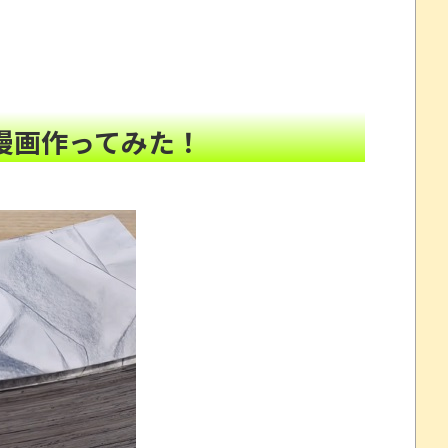
細がコチラ・・・「え？ウチはデジタルが9割なんで
足も動かせず自発呼吸もできない重篤状態に…「意識は
漫画作ってみた！
初ボーナスくらいしかないと笑われる
NEW!
？
NEW!
NEW!
について問題提起 他
NEW!
すか
年間320万になったので変更に
“一瞬怖い”と話題にwwww
を釣り上げた動画が葛飾北斎も大喜びの構図過ぎておも
州gamescom 2026にて