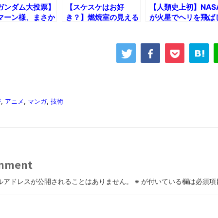
ガンダム大投票】
【スケスケはお好
【人類史上初】NAS
マーン様、まさか
き？】燃焼室の見える
が火星でヘリを飛ば
臨ｗ
エンジン作ってみた！
た瞬間!!
愕
,
アニメ
,
マンガ
,
技術
mment
ルアドレスが公開されることはありません。
※
が付いている欄は必須項