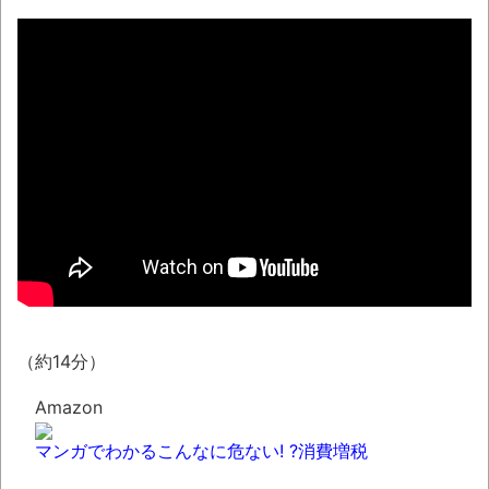
シカ「ヒマワリ全部喰った」 郡山布引風
の高原まつり中止
レトロパソコンに勝手移植の「ギャラガ」
「ボスコニアン」「ムーンパトロール」
「1942」「タイムパイロット」が凄い。
【戸塚ヨットスクール】「心あるメディア
もいる」と反論するマスコミに公開説教する戸
塚宏元校長！
まっぷたつに…日本レトロゲーム協会がゲー
ムソフトCDの劣化について問題提起 他
（約14分）
別にどこの誰が一日何時間睡眠だろうがど
うでもいいじゃないですか
Amazon
ナナフシモドキと公園へ
マンガでわかるこんなに危ない! ?消費増税
8月26日にリメイク完結編「FF7リベレーシ