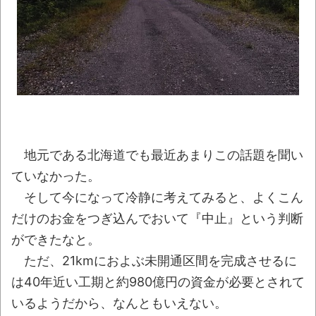
絵師「アナログ絵で独学でここまで成長し
ましたー！」→AIイラストだろと批判殺到→絵
師「本日をもちまして全てを終えようと思いま
す」→しかし・・・
NEW!
【豪快】ある蕎麦屋の店頭サンプルが“誇張
しすぎ”だと話題にｗｗｗｗ
NEW!
【衝撃】韓国で売っている目覚まし時計の
デザインが悪夢すぎるwww
NEW!
地元である北海道でも最近あまりこの話題を聞い
元アイドル「CEOと寝たからセンターが取
ていなかった。
れた」 裏話を暴露してしまいアイドル業界騒
そして今になって冷静に考えてみると、よくこん
然・・・
NEW!
だけのお金をつぎ込んでおいて『中止』という判断
話題のセクシーホラー『スパンキング除
ができたなと。
霊師』人妻霊の服が消えるバグが発生「丸裸に
ただ、21kmにおよぶ未開通区間を完成させるに
なる現象を泣きながら修正しました」と現在は
は40年近い工期と約980億円の資金が必要とされて
アプデ済み。ほか、8月09日の新着CGまとめ
いるようだから、なんともいえない。
NEW!