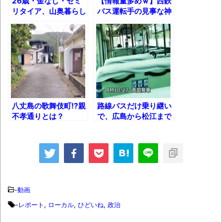
26歳・金なし・セミ
【情報量多めｗ】西鉄
リタイア、山奥暮らし
バス運転手の見事な神
長野県のなめこのデカさが規格外だったｗ
のルーティン
対応！
ｗ
新装版「ご冗談でしょう、ファインマンさ
ん（上）（下）」発売
【画像】整形で2400万円超えの美女、水着
グラビアに挑戦
八丈島の歌舞伎町!?親
路線バスだけ乗り継い
歴ログは10周年ですがnoteに引っ越します
不孝通りとは？
で、広島から松江まで
行ってみた！
進撃の巨人シーズン7 ファイナルシーズンの
感想
TBS「マツコの知らない世界」スタグル特
集でほとんど紹介されなかったJリーグ…なら
-
動画
ば自分たちで紹介だ！
-
レポート
,
ローカル
,
ひどいね
,
政治
時代の流れ