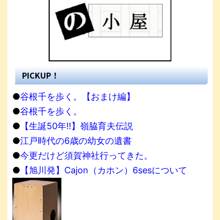
PICKUP！
●
谷根千を歩く。【おまけ編】
●
谷根千を歩く。
●
【生誕50年!!】嶺脇育夫伝説
●
江戸時代の6歳の幼女の遺書
●
今更だけど須賀神社行ってきた。
●
【旭川発】Cajon（カホン）6sesについて