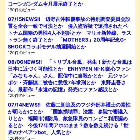
コーンガンダム今月展示終了とか
160件のビュー
07/15NEWS!! 辺野古沖転覆事故の特別調査委員会設
置を全会一致で可決とか 侵入盗容疑で逮捕されたベ
トナム国籍の男性4人不起訴とか マリオ新幹線、ラス
トラン無く終了とか 「MOTHER3」20周年記念G-
SHOCKコラボモデル抽選開始とか
120件のビュー
08/06NEWS!! 「トリプル台風」発生！新たな台風は
日本に近づく可能性とか ENHYPEN NI-KI熱心ファン
「みなちゃん」さん、配信中に自殺かとか 元ジャン
ポケ・斉藤慎二被告に懲役7年求刑とか 東野圭吾さ
ん、最新作『永遠の記憶』発売にファン感涙とか
120件のビュー
07/14NEWS!! 佐藤二朗追及のフジ外部弁護士の素性
が明らかにとか 「国旗損壊罪」法案、参院で審議入
りとか 福岡市消防局、救急隊員のコンビニ利用認め
るとか 今後17年間アホのまま？数を数え続ける「世
界のナベアツbot」人気とか
120件のビュー