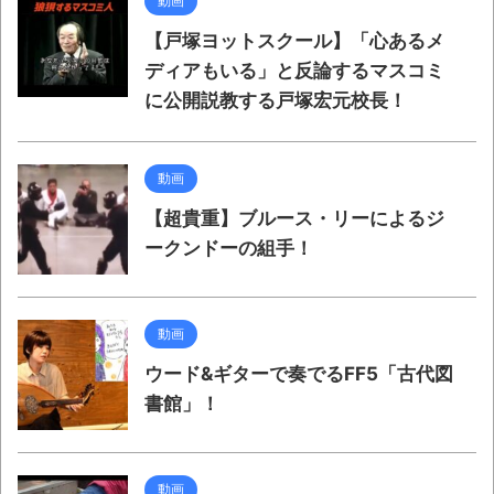
動画
【戸塚ヨットスクール】「心あるメ
ディアもいる」と反論するマスコミ
に公開説教する戸塚宏元校長！
動画
【超貴重】ブルース・リーによるジ
ークンドーの組手！
動画
ウード&ギターで奏でるFF5「古代図
書館」！
動画