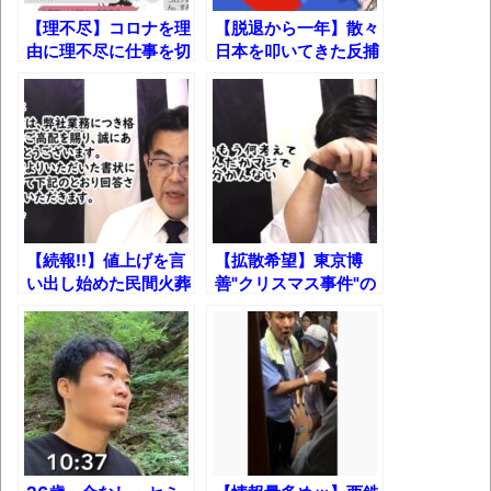
グループ会社の嫁子 [ほのぼの]
【理不尽】コロナを理
【脱退から一年】散々
由に理不尽に仕事を切
日本を叩いてきた反捕
葉月つばさちゃん、昔から見てるんだけど
られた上になぜか叱ら
鯨派とIWCの実態の
かなりお姉さんになったね
れたフリーランスの話
闇が深すぎる件！
し
壊れたエアコンと歌えないボク
バージョンアップ情報更新 AOMEI
Backupper Standard 8.3.0 などバージョンア
ップ
【続報!!】値上げを言
【拡散希望】東京博
高嶋ちさ子、ダウン症の姉が暴行事件！事
い出し始めた民間火葬
善"クリスマス事件"の
件の一部始終と衝撃の結末
場から返事が来た！
真相！【葬儀屋の闇】
【呆然】北海道旅行ワイ「ウニイクラ丼特
盛で食うぞ！！！うおおおおおおお
お！！！！！」→結
果･････････････････････････････
【動画】カニ、ちょっかい出してきた陰に
ブチギレ