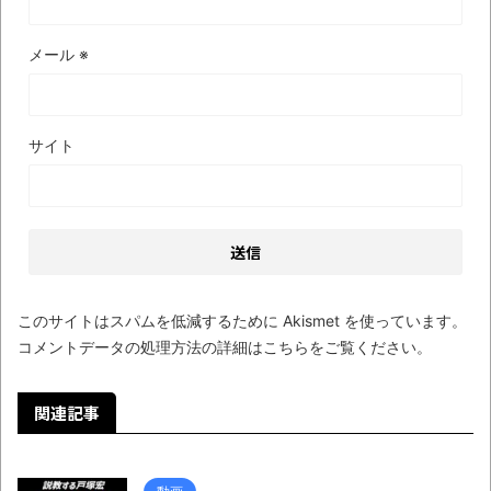
【極画像】名古屋の地下鉄
メール
※
wwwwwwwwwwww
全方位青い芝包囲網すぎて色々見失う、新
しい仕事観
サイト
見ていると！悲しくなってしまう猫の画像
の数々！！
Powered by livedoor 相互RSS
このサイトはスパムを低減するために Akismet を使っています。
コメントデータの処理方法の詳細はこちらをご覧ください
。
関連記事