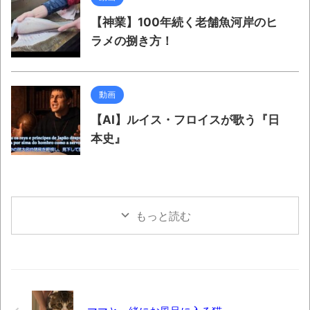
【神業】100年続く老舗魚河岸のヒ
ラメの捌き方！
動画
【AI】ルイス・フロイスが歌う『日
本史』
もっと読む