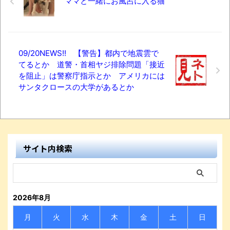
ママと一緒にお風呂に入る猫
09/20NEWS!! 【警告】都内で地震雲で
てるとか 道警・首相ヤジ排除問題「接近
を阻止」は警察庁指示とか アメリカには
サンタクロースの大学があるとか
サイト内検索
2026年8月
月
火
水
木
金
土
日