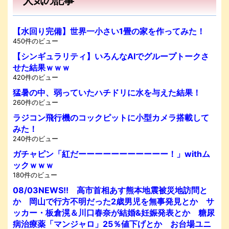
人気の記事
【水回り完備】世界一小さい1畳の家を作ってみた！
450件のビュー
【シンギュラリティ】いろんなAIでグループトークさ
せた結果ｗｗｗ
420件のビュー
猛暑の中、弱っていたハチドリに水を与えた結果！
260件のビュー
ラジコン飛行機のコックピットに小型カメラ搭載して
みた！
240件のビュー
ガチャピン「紅だーーーーーーーーーーー！」withム
ックｗｗｗ
180件のビュー
08/03NEWS!! 高市首相あす熊本地震被災地訪問と
か 岡山で行方不明だった2歳男児を無事発見とか サ
ッカー・板倉滉＆川口春奈が結婚&妊娠発表とか 糖尿
病治療薬「マンジャロ」25％値下げとか お台場ユニ