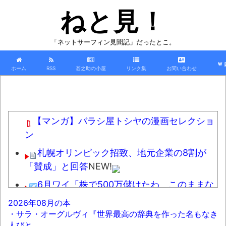
ねと見！
「ネットサーフィン見聞記」だったとこ。
ｗ
ホーム
RSS
甚之助の小屋
リンク集
お問い合わせ
【マンガ】バラシ屋トシヤの漫画セレクショ
ン
札幌オリンピック招致、地元企業の8割が
「賛成」と回答
NEW!
6月ワイ「株で500万儲けたわ このままな
ら仕事辞めれるかも」→２ヶ月後...
NEW!
2026年08月の本
・サラ・オーグルヴィ『世界最高の辞典を作った名もなき
【九州名物】鶏刺し食べた医師、全身麻痺
人びと