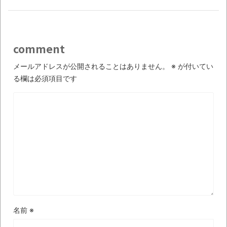
【衝撃】道志村の骨や服、沢の上流から流
されてきた可能性・・・・・・・・・
オーストラリアの男性飛行家 太平洋横断
comment
飛行
メールアドレスが公開されることはありません。
※
が付いてい
【中国】パトカーの前で好演技www当たり
る欄は必須項目です
屋やお煽り運転など盛りだくさん
「ム、ムリです・・・」メガネ美人ナース
に入院中のオレのオナサポ懇願したら・・・
「ム、ムリです・・・」メガネ美人ナース
に入院中のオレのオナサポ懇願したら・・・
ナチスドイツは何故バルバロッサ作戦とか
いう無茶に踏み切ってしまったのか
ブログお引越しのお知らせ
名前
※
まるで親子のような子猫とシェパード