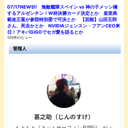
07/17NEWS!! 無敵艦隊スペイン vs 神の子メッシ擁
するアルゼンチン！W杯決勝カード決定とか 皇室典
範改正案が参院特別委で可決とか 【芸能】山田五郎
さん、死去かとか NVIDIAジェンスン・フアンCEO来
日！アキバGiGOでセガ愛を語るとか
120件のビュー
管理人
甚之助（じんのすけ）
もともと『ネットサーフィン見聞記』だっ