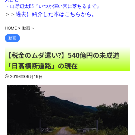
へ…「死んだほうが良かったと思っていた」
・山野辺太郎『いつか深い穴に落ちるまで』
NEW!
＞＞
過去に紹介した本はこちらから。
【徹底議論】漫画史上「最大のやらかし展
HOME
>
動画
>
開」って結局なんだと思う？
NEW!
動画
【黒豆】なんだよこの漫画ｗｗｗ【注意】
NEW!
【税金のムダ遣い?】540億円の未成道
【衝撃】ワイ、保険金2億円と遺産6000万
「日高横断道路」の現在
円を相続したら「こう」なった・・・
NEW!
2019年09月19日
【動画】DJI Neo2で釣りの自撮りをしよう
とした男の悲劇（ノ∇`）
NEW!
【朗報】Twitter(X)、転載やヘイターが暴れ
すぎて収益化が9/7に終わるｗｗｗｗｗ
NEW!
非正規が給料上がらないのって当たり前じ
ゃね
NEW!