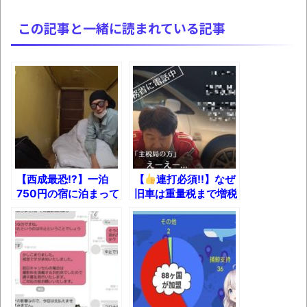
ョン」の新映像が公開！欧州gamescom 2026
この記事と一緒に読まれている記事
にて
凡庸な悪
お前らの身体の悩み教えてくれ
「アメリカのヤンキーがアジア人にケンカ
を売った結果ｗｗｗ」 ほか
【読書感想】山野辺太郎『いつか深い穴に
落ちるまで』
【西成最恐!?】一泊
【
連打必須!!】なぜ
映画ちいかわ観に行ったので感想を書きま
750円の宿に泊まって
旧車は重量税まで増税
す(若干ネタバレあり) 26/07/25
みた【日雇い生活】
なのか意味不明なので
国交省に聞いてみた！
マケイン9巻＆アニメ公式ガイド感想
独学で挑んだ2026年二級建築士学科試験結
果速報（仮）
体験談：仕事で同じビルの中に入っている