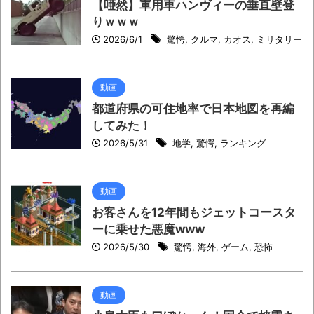
【唖然】軍用車ハンヴィーの垂直壁登
りｗｗｗ
2026/6/1
驚愕
,
クルマ
,
カオス
,
ミリタリー
動画
都道府県の可住地率で日本地図を再編
してみた！
2026/5/31
地学
,
驚愕
,
ランキング
動画
お客さんを12年間もジェットコースタ
ーに乗せた悪魔www
2026/5/30
驚愕
,
海外
,
ゲーム
,
恐怖
動画