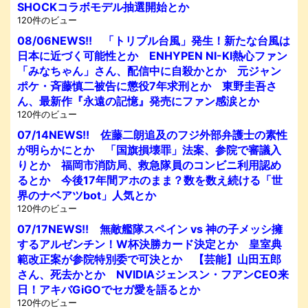
SHOCKコラボモデル抽選開始とか
120件のビュー
08/06NEWS!! 「トリプル台風」発生！新たな台風は
日本に近づく可能性とか ENHYPEN NI-KI熱心ファン
「みなちゃん」さん、配信中に自殺かとか 元ジャン
ポケ・斉藤慎二被告に懲役7年求刑とか 東野圭吾さ
ん、最新作『永遠の記憶』発売にファン感涙とか
120件のビュー
07/14NEWS!! 佐藤二朗追及のフジ外部弁護士の素性
が明らかにとか 「国旗損壊罪」法案、参院で審議入
りとか 福岡市消防局、救急隊員のコンビニ利用認め
るとか 今後17年間アホのまま？数を数え続ける「世
界のナベアツbot」人気とか
120件のビュー
07/17NEWS!! 無敵艦隊スペイン vs 神の子メッシ擁
するアルゼンチン！W杯決勝カード決定とか 皇室典
範改正案が参院特別委で可決とか 【芸能】山田五郎
さん、死去かとか NVIDIAジェンスン・フアンCEO来
日！アキバGiGOでセガ愛を語るとか
120件のビュー