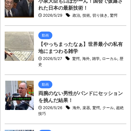
小泉大臣も口ぽかーん！国会で披露さ
れた日本の最新技術！
2026/5/29
政治
,
技術
,
切り抜き
,
驚愕
動画
【やっちまったなぁ】世界最小の私有
地にまつわる雑学
2026/5/27
驚愕
,
海外
,
雑学
,
ローカル
,
歴
史
動画
両腕のない男性がバンドにセッション
を挑んだ結果！
2026/5/26
海外
,
楽器
,
驚愕
,
クール
,
超絶
技巧