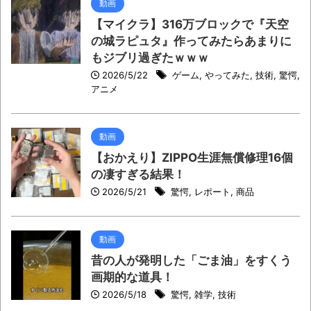
動画
【マイクラ】316万ブロックで『天空
の城ラピュタ』作ってみたらあまりに
もジブリ過ぎたｗｗｗ
2026/5/22
ゲーム
,
やってみた
,
技術
,
驚愕
,
アニメ
動画
【おかえり】ZIPPO生涯無償修理16個
の凄すぎる結果！
2026/5/21
驚愕
,
レポート
,
商品
動画
昔の人が発明した「ごま油」をすくう
画期的な道具！
2026/5/18
驚愕
,
雑学
,
技術