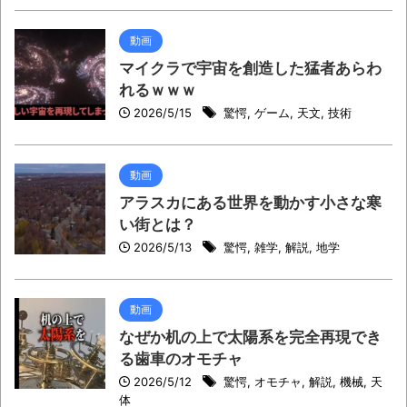
動画
マイクラで宇宙を創造した猛者あらわ
れるｗｗｗ
2026/5/15
驚愕
,
ゲーム
,
天文
,
技術
動画
アラスカにある世界を動かす小さな寒
い街とは？
2026/5/13
驚愕
,
雑学
,
解説
,
地学
動画
なぜか机の上で太陽系を完全再現でき
る歯車のオモチャ
2026/5/12
驚愕
,
オモチャ
,
解説
,
機械
,
天
体