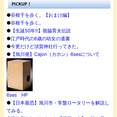
PICKUP！
●
谷根千を歩く。【おまけ編】
●
谷根千を歩く。
●
【生誕50年!!】嶺脇育夫伝説
●
江戸時代の6歳の幼女の遺書
●
今更だけど須賀神社行ってきた。
●
【旭川発】Cajon（カホン）6sesについて
6ses HP
●
【日本最恐】旭川市・常盤ロータリーを解説し
てみる。