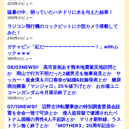
420件のビュー
猛暑の中、弱っていたハチドリに水を与えた結果！
260件のビュー
ラジコン飛行機のコックピットに小型カメラ搭載して
みた！
240件のビュー
ガチャピン「紅だーーーーーーーーーーー！」withム
ックｗｗｗ
180件のビュー
08/03NEWS!! 高市首相あす熊本地震被災地訪問と
か 岡山で行方不明だった2歳男児を無事発見とか サ
ッカー・板倉滉＆川口春奈が結婚&妊娠発表とか 糖尿
病治療薬「マンジャロ」25％値下げとか お台場ユニ
コーンガンダム今月展示終了とか
160件のビュー
07/15NEWS!! 辺野古沖転覆事故の特別調査委員会設
置を全会一致で可決とか 侵入盗容疑で逮捕されたベ
トナム国籍の男性4人不起訴とか マリオ新幹線、ラス
トラン無く終了とか 「MOTHER3」20周年記念G-