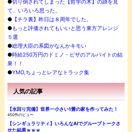
●
切り倒されてしまった【哲学の木】の跡を見
て、いろいろ思った。
●
【チラ裏】昨日は８周年でした。
●
もっと評価されてもいいと思う東方アレンジ
５選
●
総理大臣の系図がなんかキモい
●
時給250万円のドミノ・ピザのアルバイトの結
果！！
●
YMO,ちょっとレアなトラック集
人気の記事
【水回り完備】世界一小さい1畳の家を作ってみた！
450件のビュー
【シンギュラリティ】いろんなAIでグループトークさ
せた結果ｗｗｗ