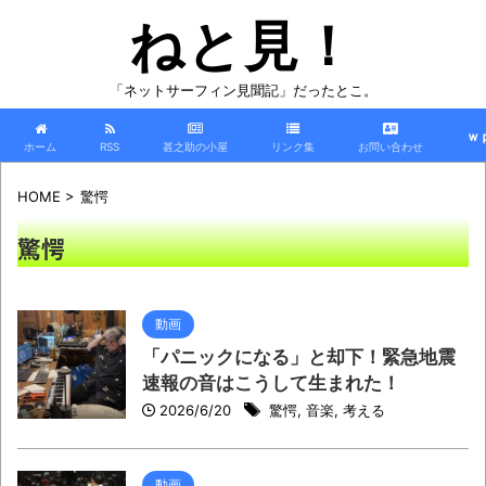
ねと見！
「ネットサーフィン見聞記」だったとこ。
ｗ
ホーム
RSS
甚之助の小屋
リンク集
お問い合わせ
HOME
>
驚愕
驚愕
動画
「パニックになる」と却下！緊急地震
速報の音はこうして生まれた！
2026/6/20
驚愕
,
音楽
,
考える
動画