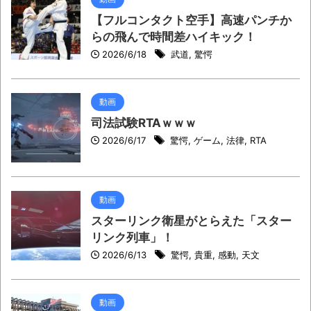
【フルコンタクト空手】高速パンチか
らの飛んで時間差ハイキック！
2026/6/18
武道
,
驚愕
動画
司法試験RTAｗｗｗ
2026/6/17
驚愕
,
ゲーム
,
法律
,
RTA
動画
スターリンク衛星がとらえた「スター
リンク列車」！
2026/6/13
驚愕
,
貴重
,
感動
,
天文
動画