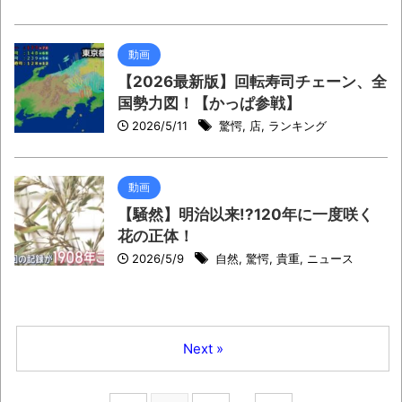
動画
【2026最新版】回転寿司チェーン、全
国勢力図！【かっぱ参戦】
2026/5/11
驚愕
,
店
,
ランキング
動画
【騒然】明治以来!?120年に一度咲く
花の正体！
2026/5/9
自然
,
驚愕
,
貴重
,
ニュース
Next »