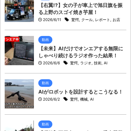
【右翼!?】女の子が車上で旭日旗を振
る上野のスゴイ焼き芋屋！
2026/6/11
驚愕
,
クール
,
レポート
,
お店
動画
【未来】AIだけでオンエアする無限に
しゃべり続けるラジオ作った結果！
2026/6/6
驚愕
,
ラジオ
,
技術
,
AI
動画
AIがロボットを設計するとこうなる！
2026/6/2
驚愕
,
機械
,
AI
動画