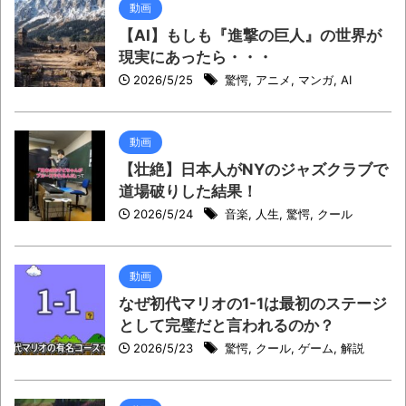
動画
【AI】もしも『進撃の巨人』の世界が
現実にあったら・・・
2026/5/25
驚愕
,
アニメ
,
マンガ
,
AI
動画
【壮絶】日本人がNYのジャズクラブで
道場破りした結果！
2026/5/24
音楽
,
人生
,
驚愕
,
クール
動画
なぜ初代マリオの1-1は最初のステージ
として完璧だと言われるのか？
2026/5/23
驚愕
,
クール
,
ゲーム
,
解説