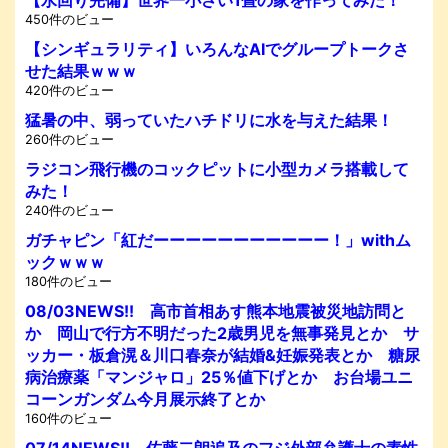
450件のビュー
【シンギュラリティ】いろんなAIでグループトークさ
せた結果ｗｗｗ
420件のビュー
猛暑の中、弱っていたハチドリに水を与えた結果！
260件のビュー
ラジコン飛行機のコックピットに小型カメラ搭載して
みた！
240件のビュー
ガチャピン「紅だーーーーーーーーーーー！」withム
ックｗｗｗ
180件のビュー
08/03NEWS!! 高市首相あす熊本地震被災地訪問と
か 岡山で行方不明だった2歳男児を無事発見とか サ
ッカー・板倉滉＆川口春奈が結婚&妊娠発表とか 糖尿
病治療薬「マンジャロ」25％値下げとか お台場ユニ
コーンガンダム今月展示終了とか
160件のビュー
07/14NEWS!! 佐藤二朗追及のフジ外部弁護士の素性