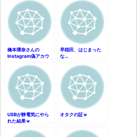
別にどこの誰が一日何時間睡眠だろうがど
うでもいいじゃないですか
8月26日にリメイク完結編「FF7リベレーシ
ョン」の新映像が公開！欧州gamescom 2026
にて
橋本環奈さんの
早稲田、はじまった
凡庸な悪
Instagram偽アカウ
な…
ント現る。
お前らの身体の悩み教えてくれ
「アメリカのヤンキーがアジア人にケンカ
を売った結果ｗｗｗ」 ほか
【読書感想】山野辺太郎『いつか深い穴に
落ちるまで』
USBが静電気にやら
オタクの証ｗ
映画ちいかわ観に行ったので感想を書きま
れた結果ｗ
す(若干ネタバレあり) 26/07/25
マケイン9巻＆アニメ公式ガイド感想