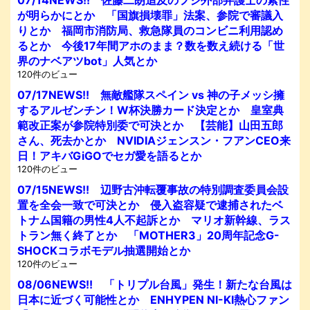
が明らかにとか 「国旗損壊罪」法案、参院で審議入
りとか 福岡市消防局、救急隊員のコンビニ利用認め
るとか 今後17年間アホのまま？数を数え続ける「世
界のナベアツbot」人気とか
120件のビュー
07/17NEWS!! 無敵艦隊スペイン vs 神の子メッシ擁
するアルゼンチン！W杯決勝カード決定とか 皇室典
範改正案が参院特別委で可決とか 【芸能】山田五郎
さん、死去かとか NVIDIAジェンスン・フアンCEO来
日！アキバGiGOでセガ愛を語るとか
120件のビュー
07/15NEWS!! 辺野古沖転覆事故の特別調査委員会設
置を全会一致で可決とか 侵入盗容疑で逮捕されたベ
トナム国籍の男性4人不起訴とか マリオ新幹線、ラス
トラン無く終了とか 「MOTHER3」20周年記念G-
SHOCKコラボモデル抽選開始とか
120件のビュー
08/06NEWS!! 「トリプル台風」発生！新たな台風は
日本に近づく可能性とか ENHYPEN NI-KI熱心ファン