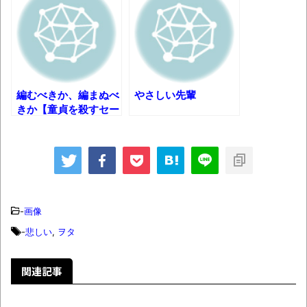
独学で挑んだ2026年二級建築士学科試験結
果速報（仮）
体験談：仕事で同じビルの中に入っている
グループ会社の嫁子 [ほのぼの]
編むべきか、編まぬべ
やさしい先輩
葉月つばさちゃん、昔から見てるんだけど
きか【童貞を殺すセー
ター】
かなりお姉さんになったね
壊れたエアコンと歌えないボク
バージョンアップ情報更新 AOMEI
Backupper Standard 8.3.0 などバージョンア
-
画像
ップ
-
悲しい
,
ヲタ
高嶋ちさ子、ダウン症の姉が暴行事件！事
件の一部始終と衝撃の結末
関連記事
【呆然】北海道旅行ワイ「ウニイクラ丼特
盛で食うぞ！！！うおおおおおおお