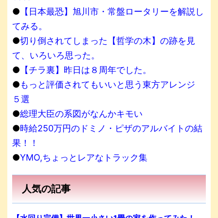
●
【日本最恐】旭川市・常盤ロータリーを解説し
てみる。
●
切り倒されてしまった【哲学の木】の跡を見
て、いろいろ思った。
●
【チラ裏】昨日は８周年でした。
●
もっと評価されてもいいと思う東方アレンジ
５選
●
総理大臣の系図がなんかキモい
●
時給250万円のドミノ・ピザのアルバイトの結
果！！
●
YMO,ちょっとレアなトラック集
人気の記事
【水回り完備】世界一小さい1畳の家を作ってみた！