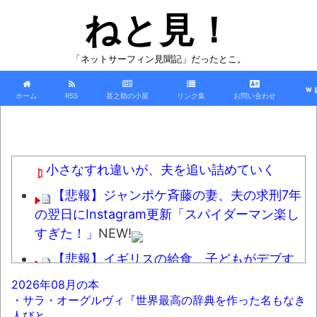
ねと見！
「ネットサーフィン見聞記」だったとこ。
ｗ
ホーム
RSS
甚之助の小屋
リンク集
お問い合わせ
小さなすれ違いが、夫を追い詰めていく
【悲報】ジャンポケ斉藤の妻、夫の求刑7年
の翌日にInstagram更新「スパイダーマン楽し
すぎた！」
NEW!
【悲報】イギリスの給食、子どもがデブす
ぎて揚げ物が消えてしまうｗｗｗｗｗ
NEW!
2026年08月の本
・サラ・オーグルヴィ『世界最高の辞典を作った名もなき
【悲報】原爆投下を「なかったこと」にす
人びと