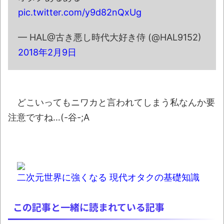
人』のフォントが今月から変わる!? その理由が
pic.twitter.com/y9d82nQxUg
残念すぎた
NEW!
— HAL@古き悪し時代大好き侍 (@HAL9152)
【衝撃】秋田県の超エリート幹部、オンラ
2018年2月9日
イン会見に「バスローブ姿＋タバコ」で登場し
大問題に
NEW!
【群馬】デカいNinja乗りさん、後方確認し
ない軽四に当てられてしまう。
NEW!
どこいってもニワカと言われてしまう私なんか要
【悲報】ショートスリーパー堀大輔さん、
注意ですね…(-谷-;A
「寝た方がいい」などと誹謗中傷され配信中に
泣き出してしまう
NEW!
翻訳によると「怒った子どもが我慢に我慢
して放った究極の技 これだけは使いたくなか
二次元世界に強くなる 現代オタクの基礎知識
ったのに・・・」とのこと。
NEW!
この記事と一緒に読まれている記事
ロシアさん、国民の財産を没収しはじめる
NEW!