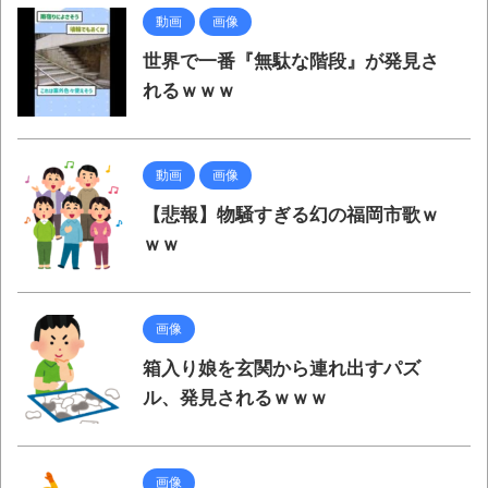
お！！！！！」→結
動画
画像
果･････････････････････････････
世界で一番『無駄な階段』が発見さ
【動画】カニ、ちょっかい出してきた陰に
れるｗｗｗ
ブチギレ
長野県のなめこのデカさが規格外だったｗ
動画
画像
ｗ
【悲報】物騒すぎる幻の福岡市歌ｗ
新装版「ご冗談でしょう、ファインマンさ
ｗｗ
ん（上）（下）」発売
【画像】整形で2400万円超えの美女、水着
グラビアに挑戦
画像
歴ログは10周年ですがnoteに引っ越します
箱入り娘を玄関から連れ出すパズ
ル、発見されるｗｗｗ
進撃の巨人シーズン7 ファイナルシーズンの
感想
画像