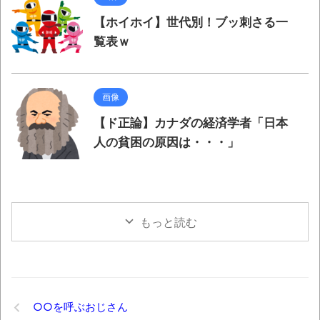
TBS「マツコの知らない世界」スタグル特
【ホイホイ】世代別！ブッ刺さる一
集でほとんど紹介されなかったJリーグ…なら
覧表ｗ
ば自分たちで紹介だ！
時代の流れ
【衝撃】道志村の骨や服、沢の上流から流
画像
されてきた可能性・・・・・・・・・
【ド正論】カナダの経済学者「日本
オーストラリアの男性飛行家 太平洋横断
人の貧困の原因は・・・」
飛行
【中国】パトカーの前で好演技www当たり
屋やお煽り運転など盛りだくさん
もっと読む
「ム、ムリです・・・」メガネ美人ナース
に入院中のオレのオナサポ懇願したら・・・
「ム、ムリです・・・」メガネ美人ナース
に入院中のオレのオナサポ懇願したら・・・
○○を呼ぶおじさん