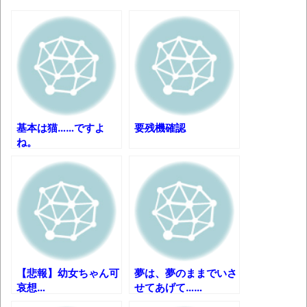
08/09NEWS!! 及川光博56歳、結婚を発表
とか 甲子園の女性審判、大誤審で炎上とか
神田明神納涼祭り2026開催、オタクの夏の風
物詩「アニソン盆踊り」大盛況とか 金ローで
二宮和也主演『8番出口』本編ノーカット＆地
上波初放送決定とか
基本は猫……ですよ
要残機確認
わずか３センチ！ 極小カブトムシ発見
ね。
【衝撃】韓国で売っている目覚まし時計の
デザインが悪夢すぎるwww
話題のセクシーホラー『スパンキング除
霊師』人妻霊の服が消えるバグが発生「丸裸に
なる現象を泣きながら修正しました」と現在は
アプデ済み。ほか、8月09日の新着CGまとめ
【悲報】幼女ちゃん可
夢は、夢のままでいさ
まっぷたつに…日本レトロゲーム協会がゲー
哀想…
せてあげて……
ムソフトCDの劣化について問題提起 他