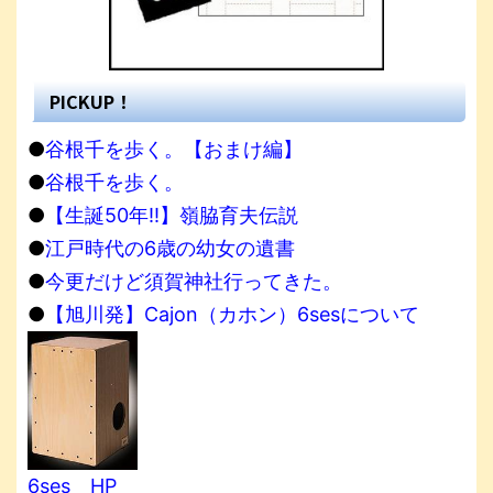
PICKUP！
●
谷根千を歩く。【おまけ編】
●
谷根千を歩く。
●
【生誕50年!!】嶺脇育夫伝説
●
江戸時代の6歳の幼女の遺書
●
今更だけど須賀神社行ってきた。
●
【旭川発】Cajon（カホン）6sesについて
6ses HP