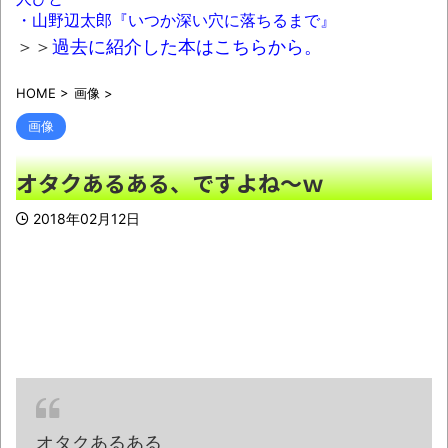
るデマ、SNSで拡散されてしまう
NEW!
・山野辺太郎『いつか深い穴に落ちるまで』
【画像】ショートスリーパー堀、ショート
＞＞
過去に紹介した本はこちらから。
スリーパーでない事がバレてしまう・・・
HOME
>
画像
>
NEW!
画像
共産党「これは酷い…京都市でマイナンバー
カードを持たない29万人がポイント給付事業か
オタクあるある、ですよね～ｗ
ら排除された」
NEW!
2018年02月12日
【天才】雪が溶けると何になる？理系「水
になるでしょw」文系ワイ「はぁ～…」→結果
ｗｗｗ
NEW!
「いいとも」出演者、中居正広さんの”裏側
の部分”を暴露
NEW!
夫婦で老後2000万円貯めるの言うほど無理
か？
NEW!
【驚愕】ゲーセンの人気音ゲー『太鼓の達
オタクあるある