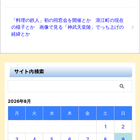
ナチスドイツは何故バルバロッサ作戦とか
いう無茶に踏み切ってしまったのか
「料理の鉄人」初の同窓会を開催とか 浪江町の現在
ブログお引越しのお知らせ
の様子とか 画像で見る「神武天皇陵」でっち上げの
まるで親子のような子猫とシェパード
経緯とか
【極画像】名古屋の地下鉄
wwwwwwwwwwww
全方位青い芝包囲網すぎて色々見失う、新
サイト内検索
しい仕事観
見ていると！悲しくなってしまう猫の画像
の数々！！
2026年8月
Powered by livedoor 相互RSS
月
火
水
木
金
土
日
1
2
3
4
5
6
7
8
9