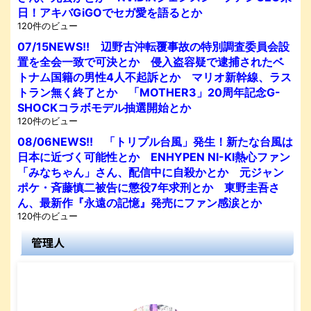
日！アキバGiGOでセガ愛を語るとか
120件のビュー
07/15NEWS!! 辺野古沖転覆事故の特別調査委員会設
置を全会一致で可決とか 侵入盗容疑で逮捕されたベ
トナム国籍の男性4人不起訴とか マリオ新幹線、ラス
トラン無く終了とか 「MOTHER3」20周年記念G-
SHOCKコラボモデル抽選開始とか
120件のビュー
08/06NEWS!! 「トリプル台風」発生！新たな台風は
日本に近づく可能性とか ENHYPEN NI-KI熱心ファン
「みなちゃん」さん、配信中に自殺かとか 元ジャン
ポケ・斉藤慎二被告に懲役7年求刑とか 東野圭吾さ
ん、最新作『永遠の記憶』発売にファン感涙とか
120件のビュー
管理人