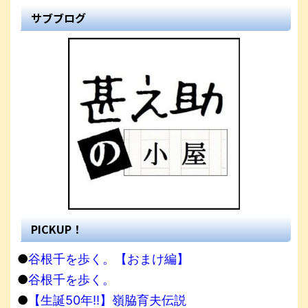
サブブログ
PICKUP！
●
谷根千を歩く。【おまけ編】
●
谷根千を歩く。
●
【生誕50年!!】嶺脇育夫伝説