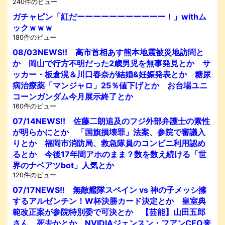
240件のビュー
ガチャピン「紅だーーーーーーーーーーー！」withム
ックｗｗｗ
180件のビュー
08/03NEWS!! 高市首相あす熊本地震被災地訪問と
か 岡山で行方不明だった2歳男児を無事発見とか サ
ッカー・板倉滉＆川口春奈が結婚&妊娠発表とか 糖尿
病治療薬「マンジャロ」25％値下げとか お台場ユニ
コーンガンダム今月展示終了とか
160件のビュー
07/14NEWS!! 佐藤二朗追及のフジ外部弁護士の素性
が明らかにとか 「国旗損壊罪」法案、参院で審議入
りとか 福岡市消防局、救急隊員のコンビニ利用認め
るとか 今後17年間アホのまま？数を数え続ける「世
界のナベアツbot」人気とか
120件のビュー
07/17NEWS!! 無敵艦隊スペイン vs 神の子メッシ擁
するアルゼンチン！W杯決勝カード決定とか 皇室典
範改正案が参院特別委で可決とか 【芸能】山田五郎
さん、死去かとか NVIDIAジェンスン・フアンCEO来