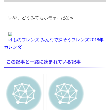
か 「プチプチ」川上産業が「プチプチ株式会
社」に社名変更とか
いや、どうみてもホモォ…だなｗ
「これで11万取られたの!?」あるX民が玄関
ドアノブの修理を頼んだら…とんでもない事に
なった
けものフレンズ みんなで探そうフレンズ2018年
【07日の新刊】「魔女と傭兵 9」「転生
カレンダー
したら第七王子だったので、気ままに魔術を極
めます 24」「ポンコツ魔王の田舎暮らし 6」
この記事と一緒に読まれている記事
「題名のない音楽会」ゲーム音楽批判から
36年 ～因果な逆転劇～
50歳になりました
凡庸な悪
ロープと滑車と犬マスクでエクストリーム