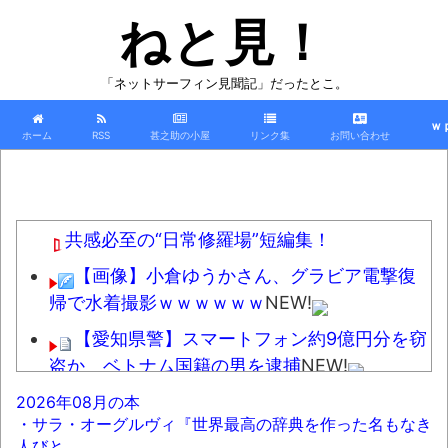
ねと見！
「ネットサーフィン見聞記」だったとこ。
ｗ
ホーム
RSS
甚之助の小屋
リンク集
お問い合わせ
共感必至の“日常修羅場”短編集！
【画像】小倉ゆうかさん、グラビア電撃復
帰で水着撮影ｗｗｗｗｗｗ
NEW!
【愛知県警】スマートフォン約9億円分を窃
盗か ベトナム国籍の男を逮捕
NEW!
【えぇ!?】回らない寿司屋で、彼氏が寿司に
2026年08月の本
・サラ・オーグルヴィ『世界最高の辞典を作った名もなき
“醤油” つけてた→私「は？30にもなって、醤油
人びと