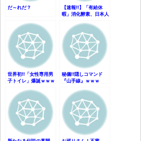
変身。
だ～れだ？
【速報!!】「有給休
お前らの身体の悩み教えてくれ
暇」消化酵素、日本人
持たず 研究者が発表
『FF15』が発売10周年！ノクティスフィギ
ｗ
ュアなどが当たる記念くじが登場です
みんななんだかんだ言ってお金持ってんじ
ゃん
「アメリカのヤンキーがアジア人にケンカ
を売った結果ｗｗｗ」 ほか
世界初!!「女性専用男
秘儀!!隠しコマンド
子トイレ」爆誕ｗｗｗ
『山手線』ｗｗｗ
【読書感想】山野辺太郎『いつか深い穴に
落ちるまで』
映画ちいかわ観に行ったので感想を書きま
す(若干ネタバレあり) 26/07/25
マケイン9巻＆アニメ公式ガイド感想
独学で挑んだ2026年二級建築士学科試験結
新たなる伝説の幕開
お巡りさん！不審