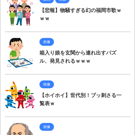
ば自分たちで紹介だ！
【悲報】物騒すぎる幻の福岡市歌ｗ
時代の流れ
ｗｗ
【衝撃】道志村の骨や服、沢の上流から流
されてきた可能性・・・・・・・・・
画像
オーストラリアの男性飛行家 太平洋横断
飛行
箱入り娘を玄関から連れ出すパズ
ル、発見されるｗｗｗ
【中国】パトカーの前で好演技www当たり
屋やお煽り運転など盛りだくさん
「ム、ムリです・・・」メガネ美人ナース
画像
に入院中のオレのオナサポ懇願したら・・・
【ホイホイ】世代別！ブッ刺さる一
「ム、ムリです・・・」メガネ美人ナース
覧表ｗ
に入院中のオレのオナサポ懇願したら・・・
ナチスドイツは何故バルバロッサ作戦とか
画像
いう無茶に踏み切ってしまったのか