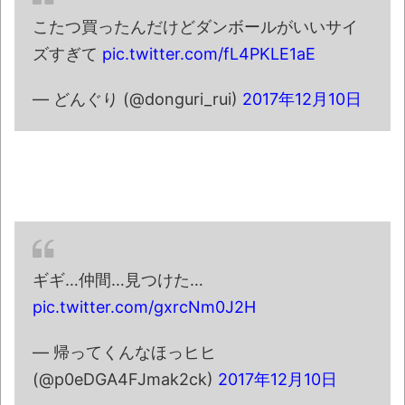
【画像】台風15号「チャンホン」発生 ト
こたつ買ったんだけどダンボールがいいサイ
リプル台風に…
NEW!
ズすぎて
pic.twitter.com/fL4PKLE1aE
小学校講師、とんでもない所からのタレコ
ミがあり児童ポルノ禁止法違反で逮捕
NEW!
— どんぐり (@donguri_rui)
2017年12月10日
【朗報】月曜から東日本をガツンと冷やし
てくれる「オホーツク海高気圧」が襲来ｗｗｗ
NEW!
「住信SBI」が「ドコモの銀行」に変わって
うんざりしてるやつｗｗｗｗｗｗｗ
NEW!
【動画】熊本地震発生時の手術室の様子が
ギギ…仲間…見つけた…
公開される
pic.twitter.com/gxrcNm0J2H
08/07NEWS!! 男女同室で「着替えられな
い」雑魚寝も…避難所めぐる格差とか れいわ
— 帰ってくんなほっヒヒ
新選組、「いのちの党」に改名とか 「週刊少
(@p0eDGA4FJmak2ck)
2017年12月10日
年ジャンプ」発行部数が初の100万部割れと