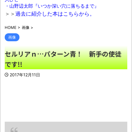
つけるとか恥ずかしい！ドン引き！低レベル!!
・山野辺太郎『いつか深い穴に落ちるまで』
回転寿司しか行ったことない人はこれだか
＞＞
過去に紹介した本はこちらから。
ら…」
NEW!
HOME
>
画像
>
兵庫斎藤知事、県の海外事務所を全廃へ
「公務員が海外で遊ぶためにあるだけ」
NEW!
画像
セルリアｎ…パターン青！ 新手の使徒
携帯代７万払えなくて詰みそうなんだがど
です!!
うすれば……
NEW!
【徹底議論】近代日本史で最も取り返しの
2017年12月11日
つかなかった失敗って何？
NEW!
【動画】高速道路を走行中の車からリアガ
ラスが飛んでくる事故(ﾟoﾟ)
NEW!
【緊急速報】韓国サッカー協会、ガチでワ
ールドカップ予選での審判への性接待がバレ大
炎上大騒ぎに
NEW!