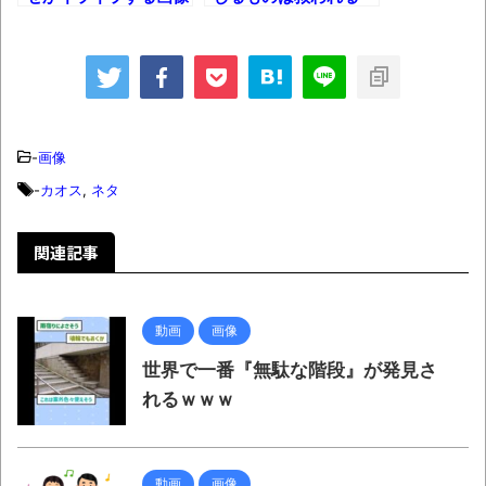
たちがコチラｗｗｗ
【動画】カニ、ちょっかい出してきた陰に
ブチギレ
長野県のなめこのデカさが規格外だったｗ
ｗ
-
画像
新装版「ご冗談でしょう、ファインマンさ
-
カオス
,
ネタ
ん（上）（下）」発売
【画像】整形で2400万円超えの美女、水着
関連記事
グラビアに挑戦
歴ログは10周年ですがnoteに引っ越します
動画
画像
進撃の巨人シーズン7 ファイナルシーズンの
世界で一番『無駄な階段』が発見さ
感想
れるｗｗｗ
TBS「マツコの知らない世界」スタグル特
集でほとんど紹介されなかったJリーグ…なら
動画
画像