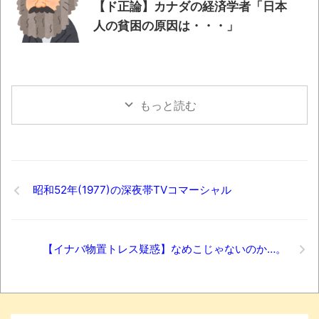
【ド正論】カナダの経済学者「日本
ブログお引越しのお知らせ
人の貧困の原因は・・・」
まるで親子のような子猫とシェパード
【極画像】名古屋の地下鉄
wwwwwwwwwwww
全方位青い芝包囲網すぎて色々見失う、新
もっと読む
しい仕事観
見ていると！悲しくなってしまう猫の画像
の数々！！
昭和52年(1977)の深夜帯TVコマーシャル
Powered by livedoor 相互RSS
【イナバ物置トレス疑惑】なめこじゃないのか…。