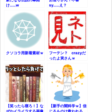
果速報（仮）
け……w
sy……え？
体験談：仕事で同じビルの中に入っている
グループ会社の嫁子 [ほのぼの]
葉月つばさちゃん、昔から見てるんだけど
かなりお姉さんになったね
壊れたエアコンと歌えないボク
バージョンアップ情報更新 AOMEI
クソコラ用新着素材ｗ
フーテン？ crazyだ
Backupper Standard 8.3.0 などバージョンア
ったよ寅さんｗ
ップ
高嶋ちさ子、ダウン症の姉が暴行事件！事
件の一部始終と衝撃の結末
【呆然】北海道旅行ワイ「ウニイクラ丼特
盛で食うぞ！！！うおおおおおおお
お！！！！！」→結
【笑ったら寝ろ！】な
【新手の闇科学ｗ】信
果･････････････････････････････
ぜかイライラする画像
じるものは救われる