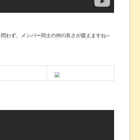
問わず、メンバー同士の仲の良さが窺えますね～
れなかったJリーグ…ならば自分たちで紹介だ！
・・・・・・・
盛りだくさん
サポ懇願したら・・・
サポ懇願したら・・・
しまったのか