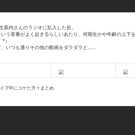
新装版「ご冗談でしょう、ファインマンさん（上）（下）」発売
【画像】整形で2400万円超えの美女、水着グラビアに挑戦
歴ログは10周年ですがnoteに引っ越します
生新内さんのラジオに乱入した折。
いう茶番がよく起きるらしいあたり、何期生かや年齢の上下を
進撃の巨人シーズン7 ファイナルシーズンの感想
｀*）
TBS「マツコの知らない世界」スタグル特集でほとんど紹介さ
、いつも通りその他の動画をダラダラと……
時代の流れ
【衝撃】道志村の骨や服、沢の上流から流されてきた可能性・・
オーストラリアの男性飛行家 太平洋横断飛行
【中国】パトカーの前で好演技www当たり屋やお煽り運転など
イブ中にコケた方々まとめ
「ム、ムリです・・・」メガネ美人ナースに入院中のオレのオナ
「ム、ムリです・・・」メガネ美人ナースに入院中のオレのオナ
ナチスドイツは何故バルバロッサ作戦とかいう無茶に踏み切って
ブログお引越しのお知らせ
まるで親子のような子猫とシェパード
【極画像】名古屋の地下鉄wwwwwwwwwwww