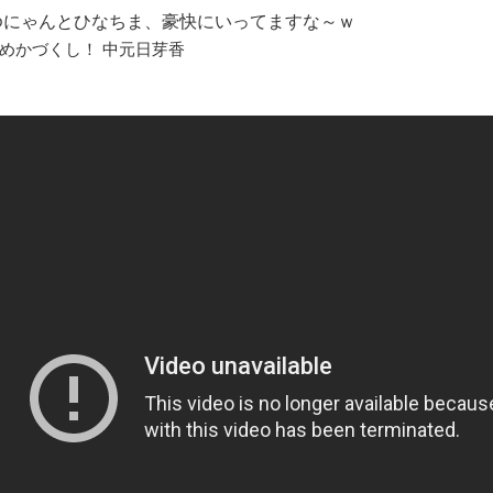
にゃんとひなちま、豪快にいってますな～ｗ
めかづくし！ 中元日芽香