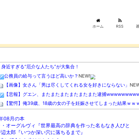
ホーム
RSS
身近すぎる“厄介な人たち”が大集合！
公務員の給与って言うほど高いか？
NEW!
【画像】女さん「男は尽くしてくれる女を好きにならない」
NEW
【悲報】グエン、またまたまたまたまたまた逮捕wwwwwwwww
【驚愕】俺39歳、18歳の女の子を妊娠させてしまった結果ｗｗ
札幌オリンピック招致、地元企業の8割が「賛成」と回答
NEW!
6年08月の本
会社「キミ、転勤ね」 男性社員「なら辞めますわ」 → 凄いこ
ラ・オーグルヴィ『世界最高の辞典を作った名もなき人びと
【腹筋崩壊】見た瞬間吹いた画像を貼っていくスレｗｗｗｗ
NEW
野辺太郎『いつか深い穴に落ちるまで』