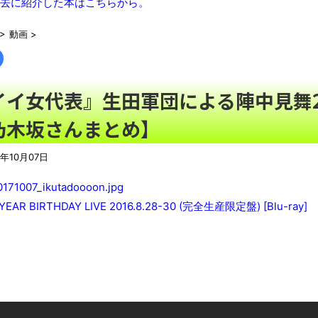
【九州名物】鶏刺し食べた医師、全身麻痺へ…「死んだほうが良
去に紹介した本はこちらから。
【黒豆】なんだよこの漫画ｗｗｗ【注意】
NEW!
>
動画
>
【動画】DJI Neo2で釣りの自撮りをしようとした男の悲劇（ノ∇
【朗報】Twitter(X)、転載やヘイターが暴れすぎて収益化が9/
【豪快】ある蕎麦屋の店頭サンプルが“誇張しすぎ”だと話題にｗ
イイ女代表』生田軍団による陣中見舞2
【衝撃】韓国で売っている目覚まし時計のデザインが悪夢すぎる
乃木坂さんまとめ】
話題のセクシーホラー『スパンキング除霊師』人妻霊の服が
ました」と現在はアプデ済み。ほか、8月09日の新着CGまとめ
NEW
7年10月07日
シカ「ヒマワリ全部喰った」 郡山布引風の高原まつり中止
レトロパソコンに勝手移植の「ギャラガ」「ボスコニアン」「ム
凄い。
 YEAR BIRTHDAY LIVE 2016.8.28-30 (完全生産限定盤) [Blu-ray]
【戸塚ヨットスクール】「心あるメディアもいる」と反論する
まっぷたつに…日本レトロゲーム協会がゲームソフトCDの劣化
別にどこの誰が一日何時間睡眠だろうがどうでもいいじゃないで
ナナフシモドキと公園へ
8月26日にリメイク完結編「FF7リベレーション」の新映像が公開！欧