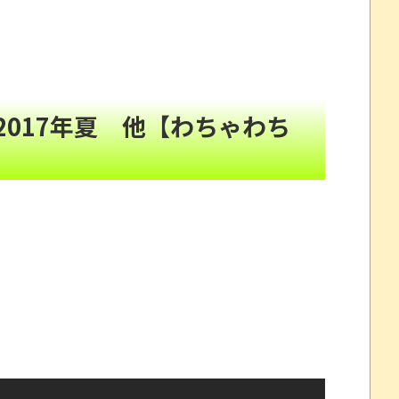
かったと思っていた」
NEW!
`）
NEW!
7に終わるｗｗｗｗｗ
NEW!
ｗｗｗ
NEW!
017年夏 他【わちゃわち
www
NEW!
消えるバグが発生「丸裸になる現象を泣きながら修正し
!
ーンパトロール」「1942」「タイムパイロット」が
マスコミに公開説教する戸塚宏元校長！
について問題提起 他
すか
州gamescom 2026にて