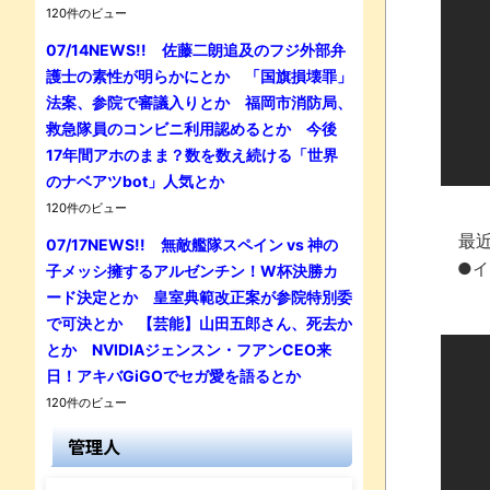
120件のビュー
07/14NEWS!! 佐藤二朗追及のフジ外部弁
護士の素性が明らかにとか 「国旗損壊罪」
法案、参院で審議入りとか 福岡市消防局、
救急隊員のコンビニ利用認めるとか 今後
17年間アホのまま？数を数え続ける「世界
のナベアツbot」人気とか
120件のビュー
最近
07/17NEWS!! 無敵艦隊スペイン vs 神の
●イ
子メッシ擁するアルゼンチン！W杯決勝カ
ード決定とか 皇室典範改正案が参院特別委
で可決とか 【芸能】山田五郎さん、死去か
とか NVIDIAジェンスン・フアンCEO来
日！アキバGiGOでセガ愛を語るとか
120件のビュー
管理人