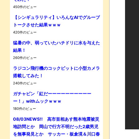
450件のビュー
【シンギュラリティ】いろんなAIでグループ
トークさせた結果ｗｗｗ
Powe
420件のビュー
猛暑の中、弱っていたハチドリに水を与えた
結果！
260件のビュー
ラジコン飛行機のコックピットに小型カメラ
搭載してみた！
240件のビュー
ガチャピン「紅だーーーーーーーーーー
ー！」withムックｗｗｗ
180件のビュー
08/03NEWS!! 高市首相あす熊本地震被災
地訪問とか 岡山で行方不明だった2歳男児
を無事発見とか サッカー・板倉滉＆川口春