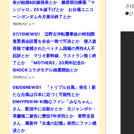
奈が結婚&妊娠発表とか 糖尿病治療薬「マ
さゆ
ンジャロ」25％値下げとか お台場ユニコ
●ひ
ーンガンダム今月展示終了とか
160件のビュー
07/15NEWS!! 辺野古沖転覆事故の特別調
査委員会設置を全会一致で可決とか 侵入盗
容疑で逮捕されたベトナム国籍の男性4人不
起訴とか マリオ新幹線、ラストラン無く終
了とか 「MOTHER3」20周年記念G-
SHOCKコラボモデル抽選開始とか
120件のビュー
08/06NEWS!! 「トリプル台風」発生！新
たな台風は日本に近づく可能性とか
ENHYPEN NI-KI熱心ファン「みなちゃん」
さん、配信中に自殺かとか 元ジャンポケ・
斉藤慎二被告に懲役7年求刑とか 東野圭吾
さん、最新作『永遠の記憶』発売にファン感
涙とか