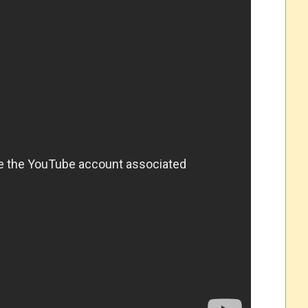
 ほか
07/25
ほのぼの]
たね
.0 などバージョンアップ
結末
おおおおおおお！！！！！」→結