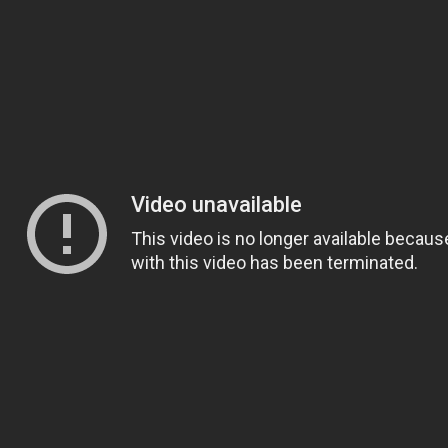
凡庸な悪
お前らの身体の悩み教えてくれ
「アメリカのヤンキーがアジア人にケンカを売った結果ｗｗｗ」
【読書感想】山野辺太郎『いつか深い穴に落ちるまで』
映画ちいかわ観に行ったので感想を書きます(若干ネタバレあり) 26/
マケイン9巻＆アニメ公式ガイド感想
独学で挑んだ2026年二級建築士学科試験結果速報（仮）
体験談：仕事で同じビルの中に入っているグループ会社の嫁子 [
葉月つばさちゃん、昔から見てるんだけどかなりお姉さんになっ
壊れたエアコンと歌えないボク
バージョンアップ情報更新 AOMEI Backupper Standard 8.3
高嶋ちさ子、ダウン症の姉が暴行事件！事件の一部始終と衝撃の
【呆然】北海道旅行ワイ「ウニイクラ丼特盛で食うぞ！！！うお
･････････････････････････････
【動画】カニ、ちょっかい出してきた陰にブチギレ
長野県のなめこのデカさが規格外だったｗｗ