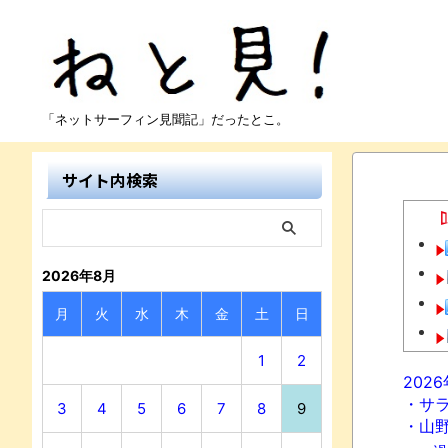
「ネットサーフィン見聞記」だったとこ。
サイト内検索
2026年8月
月
火
水
木
金
土
日
1
2
202
・サ
3
4
5
6
7
8
9
・山