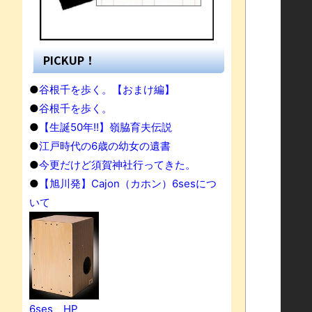
PICKUP！
●
谷根千を歩く。【おまけ編】
●
谷根千を歩く。
●
【生誕50年!!】嶺脇育夫伝説
●
江戸時代の6歳の幼女の遺書
●
今更だけど須賀神社行ってきた。
●
【旭川発】Cajon（カホン）6sesにつ
いて
果
6ses HP