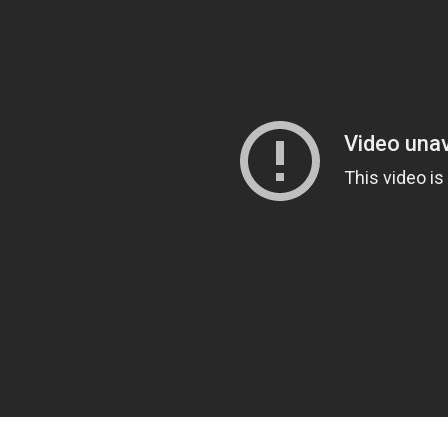
全方位青い芝包囲網すぎて色々見失う、新しい仕事観
見ていると！悲しくなってしまう猫の画像の数々！！
red by livedoor 相互RSS