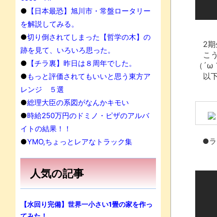
●
【日本最恐】旭川市・常盤ロータリー
を解説してみる。
●
切り倒されてしまった【哲学の木】の
2期
跡を見て、いろいろ思った。
こう
●
【チラ裏】昨日は８周年でした。
（´ω
以下
●
もっと評価されてもいいと思う東方ア
レンジ ５選
●
総理大臣の系図がなんかキモい
●
時給250万円のドミノ・ピザのアルバ
イトの結果！！
●ラ
●
YMO,ちょっとレアなトラック集
人気の記事
【水回り完備】世界一小さい1畳の家を作っ
てみた！