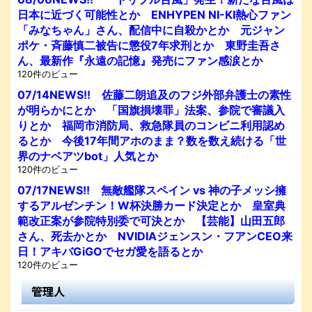
日本に近づく可能性とか ENHYPEN NI-KI熱心ファン
「みなちゃん」さん、配信中に自殺かとか 元ジャン
ポケ・斉藤慎二被告に懲役7年求刑とか 東野圭吾さ
ん、最新作『永遠の記憶』発売にファン感涙とか
120件のビュー
07/14NEWS!! 佐藤二朗追及のフジ外部弁護士の素性
が明らかにとか 「国旗損壊罪」法案、参院で審議入
りとか 福岡市消防局、救急隊員のコンビニ利用認め
るとか 今後17年間アホのまま？数を数え続ける「世
界のナベアツbot」人気とか
120件のビュー
07/17NEWS!! 無敵艦隊スペイン vs 神の子メッシ擁
するアルゼンチン！W杯決勝カード決定とか 皇室典
範改正案が参院特別委で可決とか 【芸能】山田五郎
さん、死去かとか NVIDIAジェンスン・フアンCEO来
日！アキバGiGOでセガ愛を語るとか
120件のビュー
管理人