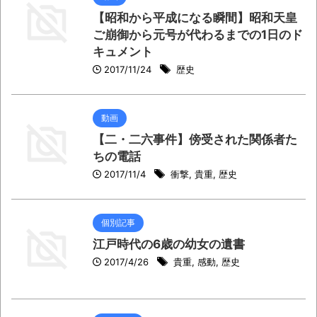
【昭和から平成になる瞬間】昭和天皇
ご崩御から元号が代わるまでの1日のド
キュメント
2017/11/24
歴史
動画
【二・二六事件】傍受された関係者た
ちの電話
2017/11/4
衝撃
,
貴重
,
歴史
個別記事
江戸時代の6歳の幼女の遺書
2017/4/26
貴重
,
感動
,
歴史