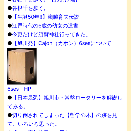
●
谷根千を歩く。
●
【生誕50年!!】嶺脇育夫伝説
●
江戸時代の6歳の幼女の遺書
●
今更だけど須賀神社行ってきた。
●
【旭川発】Cajon（カホン）6sesについて
6ses HP
●
【日本最恐】旭川市・常盤ロータリーを解説し
てみる。
●
切り倒されてしまった【哲学の木】の跡を見
て、いろいろ思った。