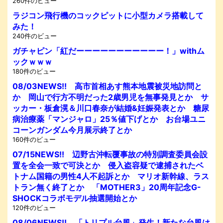
260件のビュー
ラジコン飛行機のコックピットに小型カメラ搭載して
みた！
240件のビュー
ガチャピン「紅だーーーーーーーーーーー！」withム
ックｗｗｗ
180件のビュー
08/03NEWS!! 高市首相あす熊本地震被災地訪問と
か 岡山で行方不明だった2歳男児を無事発見とか サ
ッカー・板倉滉＆川口春奈が結婚&妊娠発表とか 糖尿
病治療薬「マンジャロ」25％値下げとか お台場ユニ
コーンガンダム今月展示終了とか
160件のビュー
07/15NEWS!! 辺野古沖転覆事故の特別調査委員会設
置を全会一致で可決とか 侵入盗容疑で逮捕されたベ
トナム国籍の男性4人不起訴とか マリオ新幹線、ラス
トラン無く終了とか 「MOTHER3」20周年記念G-
SHOCKコラボモデル抽選開始とか
120件のビュー
08/06NEWS!! 「トリプル台風」発生！新たな台風は