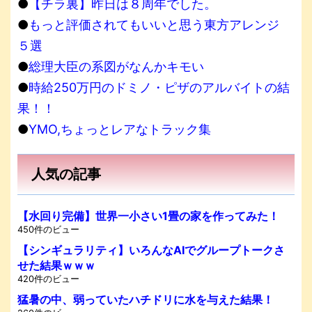
●
【チラ裏】昨日は８周年でした。
●
もっと評価されてもいいと思う東方アレンジ
５選
●
総理大臣の系図がなんかキモい
●
時給250万円のドミノ・ピザのアルバイトの結
果！！
●
YMO,ちょっとレアなトラック集
人気の記事
【水回り完備】世界一小さい1畳の家を作ってみた！
450件のビュー
【シンギュラリティ】いろんなAIでグループトークさ
せた結果ｗｗｗ
420件のビュー
猛暑の中、弱っていたハチドリに水を与えた結果！