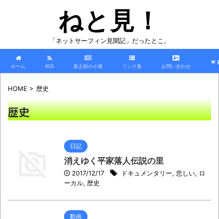
ねと見！
「ネットサーフィン見聞記」だったとこ。
ｗ
ホーム
RSS
甚之助の小屋
リンク集
お問い合わせ
HOME
>
歴史
歴史
日記
消えゆく平家落人伝説の里
2017/12/17
ドキュメンタリー
,
悲しい
,
ロ
ーカル
,
歴史
動画