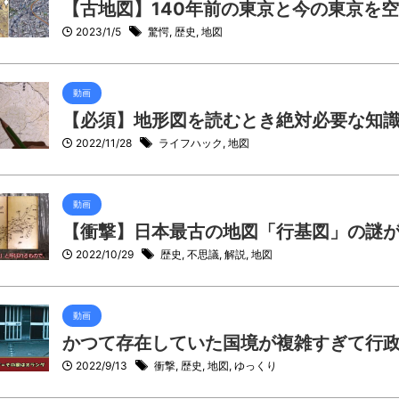
【古地図】140年前の東京と今の東京を
2023/1/5
驚愕
,
歴史
,
地図
動画
【必須】地形図を読むとき絶対必要な知識
2022/11/28
ライフハック
,
地図
動画
【衝撃】日本最古の地図「行基図」の謎
2022/10/29
歴史
,
不思議
,
解説
,
地図
動画
かつて存在していた国境が複雑すぎて行
2022/9/13
衝撃
,
歴史
,
地図
,
ゆっくり