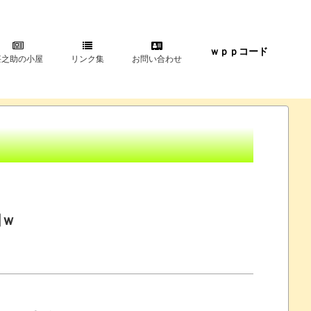
ｗｐｐコード
甚之助の小屋
リンク集
お問い合わせ
図ｗ