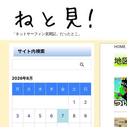
「ネットサーフィン見聞記」だったとこ。
HOME
サイト内検索
地
2026年8月
月
火
水
木
金
土
日
1
2
3
4
5
6
7
8
9