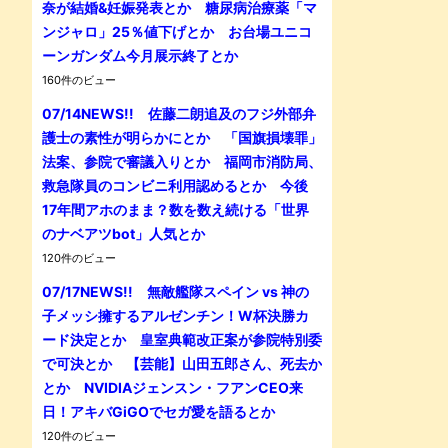
奈が結婚&妊娠発表とか 糖尿病治療薬「マ
ンジャロ」25％値下げとか お台場ユニコ
ーンガンダム今月展示終了とか
160件のビュー
07/14NEWS!! 佐藤二朗追及のフジ外部弁
護士の素性が明らかにとか 「国旗損壊罪」
法案、参院で審議入りとか 福岡市消防局、
救急隊員のコンビニ利用認めるとか 今後
17年間アホのまま？数を数え続ける「世界
のナベアツbot」人気とか
120件のビュー
07/17NEWS!! 無敵艦隊スペイン vs 神の
子メッシ擁するアルゼンチン！W杯決勝カ
ード決定とか 皇室典範改正案が参院特別委
で可決とか 【芸能】山田五郎さん、死去か
とか NVIDIAジェンスン・フアンCEO来
日！アキバGiGOでセガ愛を語るとか
120件のビュー