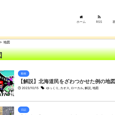
ホーム
RSS
>
地図
図
動画
【解説】北海道民をざわつかせた例の地
2023/10/15
ゆっくり
,
カオス
,
ローカル
,
解説
,
地図
日記