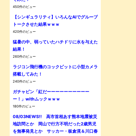
450件のビュー
【シンギュラリティ】いろんなAIでグループ
トークさせた結果ｗｗｗ
420件のビュー
猛暑の中、弱っていたハチドリに水を与えた
結果！
260件のビュー
ラジコン飛行機のコックピットに小型カメラ
搭載してみた！
240件のビュー
ガチャピン「紅だーーーーーーーーーー
ー！」withムックｗｗｗ
180件のビュー
08/03NEWS!! 高市首相あす熊本地震被災
地訪問とか 岡山で行方不明だった2歳男児
を無事発見とか サッカー・板倉滉＆川口春