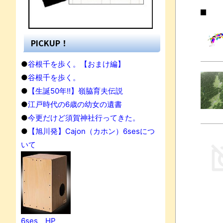
PICKUP！
●
谷根千を歩く。【おまけ編】
●
谷根千を歩く。
●
【生誕50年!!】嶺脇育夫伝説
●
江戸時代の6歳の幼女の遺書
●
今更だけど須賀神社行ってきた。
●
【旭川発】Cajon（カホン）6sesにつ
いて
6ses HP