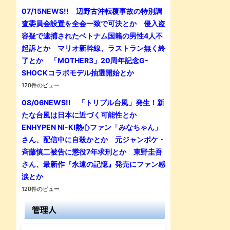
07/15NEWS!! 辺野古沖転覆事故の特別調
査委員会設置を全会一致で可決とか 侵入盗
容疑で逮捕されたベトナム国籍の男性4人不
起訴とか マリオ新幹線、ラストラン無く終
了とか 「MOTHER3」20周年記念G-
SHOCKコラボモデル抽選開始とか
120件のビュー
08/06NEWS!! 「トリプル台風」発生！新
たな台風は日本に近づく可能性とか
ENHYPEN NI-KI熱心ファン「みなちゃん」
さん、配信中に自殺かとか 元ジャンポケ・
斉藤慎二被告に懲役7年求刑とか 東野圭吾
さん、最新作『永遠の記憶』発売にファン感
涙とか
120件のビュー
管理人