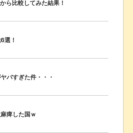
空から比較してみた結果！
6選！
がヤバすぎた件・・・
政麻痺した国ｗ