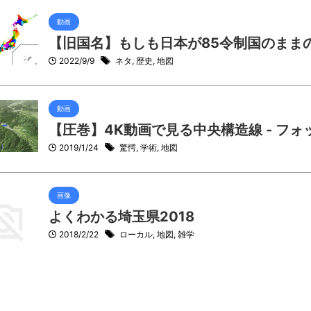
動画
【旧国名】もしも日本が85令制国のまま
2022/9/9
ネタ
,
歴史
,
地図
動画
【圧巻】4K動画で見る中央構造線 - フォ
2019/1/24
驚愕
,
学術
,
地図
画像
よくわかる埼玉県2018
2018/2/22
ローカル
,
地図
,
雑学