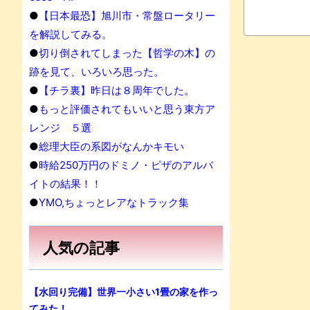
●
【日本最恐】旭川市・常盤ロータリー
を解説してみる。
●
切り倒されてしまった【哲学の木】の
跡を見て、いろいろ思った。
●
【チラ裏】昨日は８周年でした。
●
もっと評価されてもいいと思う東方ア
レンジ ５選
●
総理大臣の系図がなんかキモい
●
時給250万円のドミノ・ピザのアルバ
イトの結果！！
●
YMO,ちょっとレアなトラック集
人気の記事
【水回り完備】世界一小さい1畳の家を作っ
てみた！